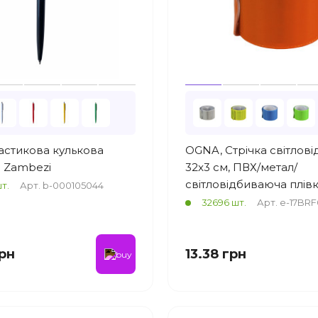
астикова кулькова
OGNA, Стрічка світлові
 Zambezi
32x3 см, ПВХ/метал/
світловідбиваюча плів
т.
Арт. b-000105044
32696 шт.
Арт. e-17BR
грн
13.38 грн