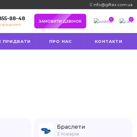
info@giftex.com.ua
 855-88-48
0
0
ЗАМОВИТИ ДЗВІНОК
е працюємо
К ПРИДБАТИ
ПРО НАС
КОНТАКТИ
Браслети
3 товарів