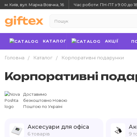
м. Київ, вул. Марка Вовчка, 16
Час роботи: ПН-ПТ з 9:00 до 1
КАТАЛОГ
АКЦІЇ
П
Головна
Каталог
Корпоративні подарунки
Корпоративні пода
Доставимо
безкоштовно Новою
Поштою по Україні
Аксесуари для офіса
Ак
6 товарів
9 т