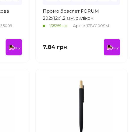
кова
Промо браслет FORUM
202x12x1,2 мм, силікон
035009
135259 шт.
Арт. e-17BO100SM
7.84 грн