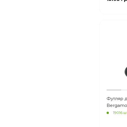
Футляр 
Bergamo 
19016 ш