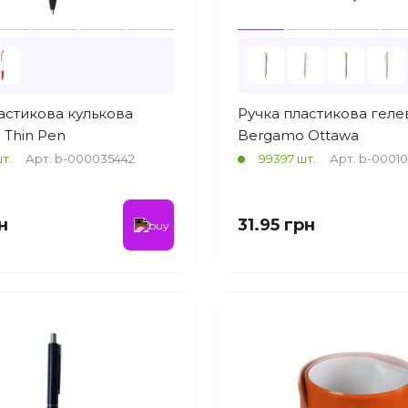
астикова кулькова
Ручка пластикова геле
Thin Pen
Bergamo Ottawa
шт.
Арт. b-000035442
99397 шт.
Арт. b-00010
н
31.95 грн