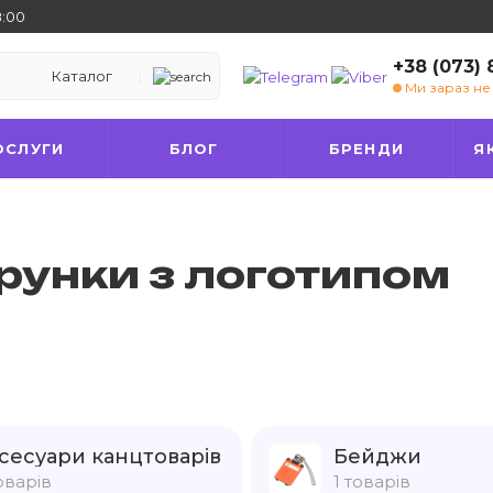
8:00
+38 (073)
Каталог
Ми зараз н
ОСЛУГИ
БЛОГ
БРЕНДИ
Я
рунки з логотипом
сесуари канцтоварів
Бейджи
оварів
1 товарів