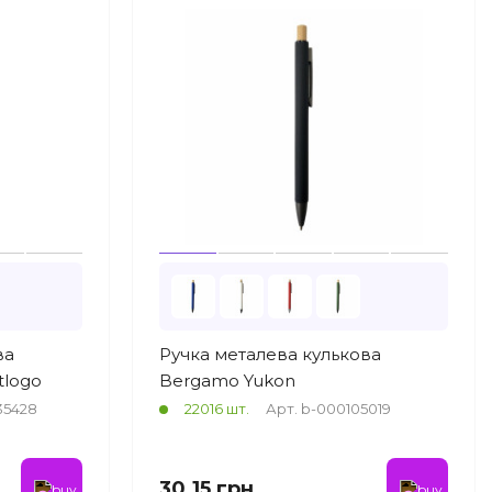
ва
Ручка металева кулькова
tlogo
Bergamo Yukon
35428
22016 шт.
Арт. b-000105019
30.15 грн