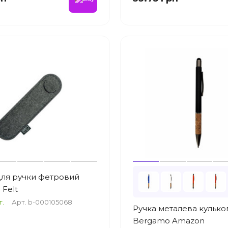
для ручки фетровий
Felt
т.
Арт. b-000105068
Ручка металева кулько
Bergamo Amazon