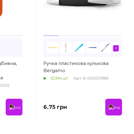
дбивна,
Ручка пластикова кулькова
Bergamo
ка
32394 шт.
Арт. b-000001186
F00V2
6.75 грн