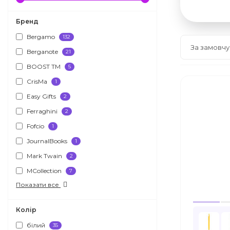
Бренд
Bergamo
132
Berganote
21
BOOST TM
5
CrisMa
1
Easy Gifts
2
Ferraghini
2
Fofcio
1
JournalBooks
1
Mark Twain
2
MCollection
7
Показати все
Колір
білий
35