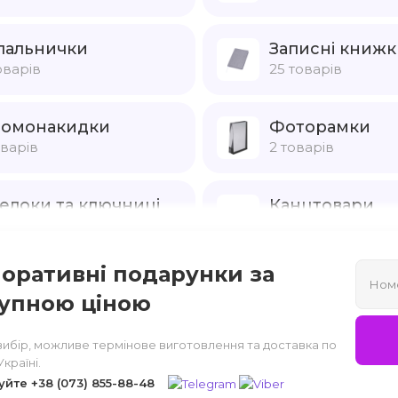
пальнички
Записні книжк
оварів
25 товарів
омонакидки
Фоторамки
оварів
2 товарів
елоки та ключниці
Канцтовари
товарів
61 товарів
оративні подарунки за
ітловідбивачі
упною ціною
оварів
вибір, можливе термінове виготовлення та доставка по
Україні.
уйте
+38 (073) 855-88-48