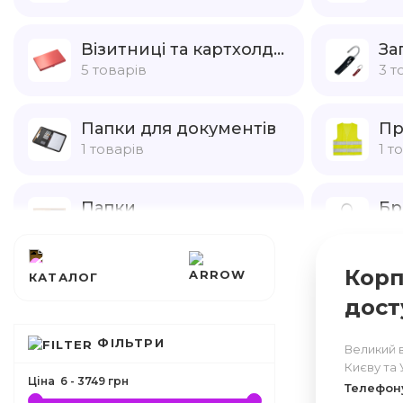
Візитниці та картхолдери
За
5 товарів
3 т
Папки для документів
Пр
1 товарів
1 т
Папки
Бр
4 товарів
39 
Корп
КАТАЛОГ
Скарбнички
Св
дост
1 товарів
6 т
ФІЛЬТРИ
Великий 
Києву та 
Ціна
6
-
3749
грн
Телефон