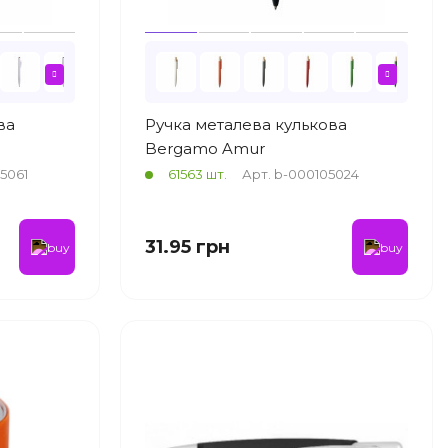
ва
Ручка металева кулькова
Bergamo Amur
5061
61563 шт.
Арт. b-000105024
31.95 грн