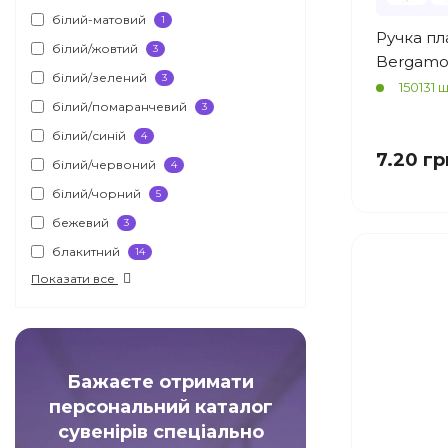
білий-матовий
1
Ручка пл
білий/жовтий
3
Bergamo 
білий/зелений
3
150131 ш
білий/помаранчевий
3
білий/синій
4
7.20 гр
білий/червоний
4
білий/чорний
5
бежевий
3
блакитний
14
Показати все
Бажаєте отримати
персональний каталог
сувенірів спеціально