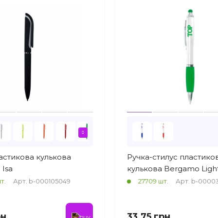
астикова кулькова
Ручка-стилус пластико
Isa
кулькова Bergamo Ligh
т.
Арт. b-000105049
27709 шт.
Арт. b-0000
рн
33.75 грн