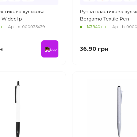
астикова кулькова
Ручка пластикова куль
Wideclip
Bergamo Textile Pen
т.
Арт. b-000035439
147840 шт.
Арт. b-000
н
36.90 грн