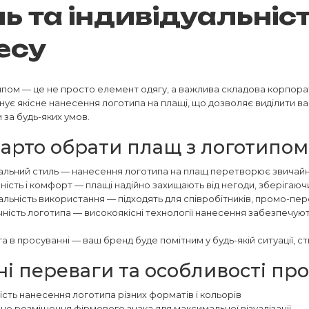
ь та індивідуальніс
есу
пом — це не просто елемент одягу, а важлива складова корпора
онує якісне нанесення логотипа на плащі, що дозволяє виділити ва
 за будь-яких умов.
арто обрати плащ з логотипом в
уальний стиль — нанесення логотипа на плащ перетворює звичайн
ність і комфорт — плащі надійно захищають від негоди, зберігаю
льність використання — підходять для співробітників, промо-персо
ність логотипа — високоякісні технології нанесення забезпечують
а в просуванні — ваш бренд буде помітним у будь-якій ситуації, 
і переваги та особливості про
сть нанесення логотипа різних форматів і кольорів
не розміщення фірмового знака для максимальної візуалізації