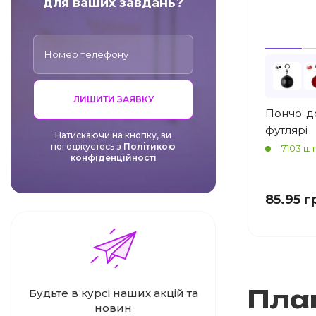
для ваших завдань?
ЛИШИТИ ЗАЯВКУ
Пончо-до
футлярі
Натискаючи на кнопку, ви
погоджуєтесь з
Політикою
7103 шт
конфіденційності
85.95 г
Плащ
Будьте в курсі наших акцій та
новин