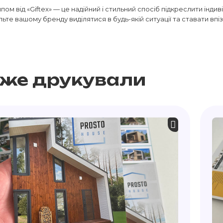
пом від «Giftex» — це надійний і стильний спосіб підкреслити інди
льте вашому бренду виділятися в будь-якій ситуації та ставати вп
вже друкували