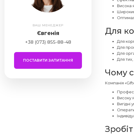
Висока я
Широкий 
Оптимал
ВАШ МЕНЕДЖЕР
Для ко
Євгенія
Для кор
+38 (073) 855-88-48
Для пром
Для орг
Для тих,
ПОСТАВИТИ ЗАПИТАННЯ
Чому с
Компанія «Gif
Професі
Високу я
Вигідні 
Операти
Індивід
Зробіт