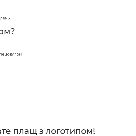
влень
пом?
 спецодягом
те плащ з логотипом!