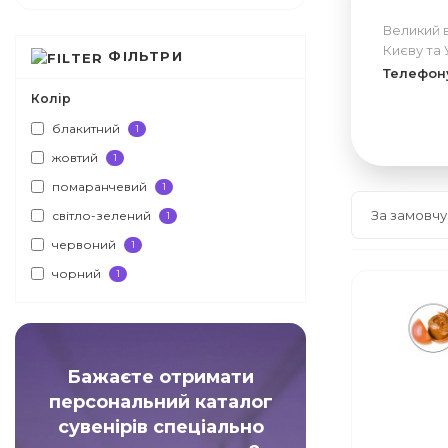
Великий 
Києву та 
ФІЛЬТРИ
Телефон
Колір
блакитний
1
жовтий
1
помаранчевий
1
світло-зелений
1
червоний
1
чорний
1
Бажаєте отримати
персональний каталог
сувенірів спеціально