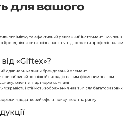
ть для вашого
тивного іміджу та ефективний рекламний інструмент. Компанія
ш бренд, підвищити впізнаваність і підкреслити професіоналізм
ід «Giftex»?
ий одяг на унікальний брендований елемент
чи привабливий зовнішній вигляд із вашим фірмовим знаком
налу, клієнтів і партнерів компанії
 яскравість і стійкість зображення навіть після багаторазових
створюючи додатковий ефект присутності на ринку
дукції