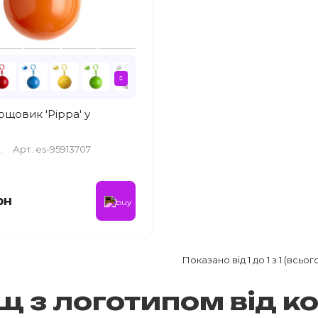
щовик 'Pippa' у
.
Арт. es-95913707
рн
Показано від 1 до 1 з 1 (всього
 з логотипом від ко