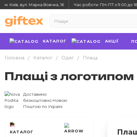
м. Київ, вул. Марка Вовчка, 16
Час роботи: ПН-ПТ з 9:00 до 1
КАТАЛОГ
АКЦІЇ
П
Головна
Каталог
Одяг
Плащі
Плащі з логотипом
Доставимо
безкоштовно Новою
Поштою по Україні
Плащ
КАТАЛОГ