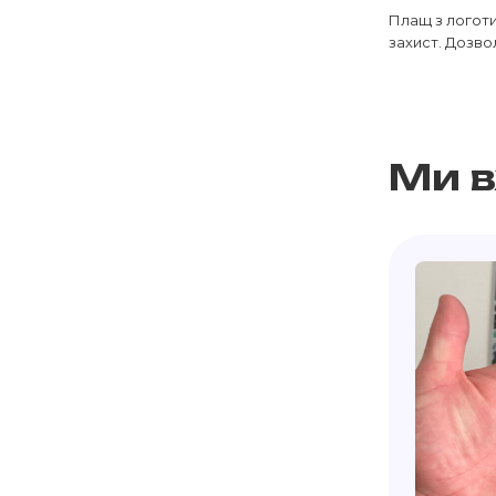
Плащ з логоти
захист. Дозво
Ми 