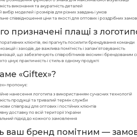
кість виконання та акуратність деталей
вибір моделей і розмірів для різних завдань і умов
ьне співвідношення ціни та якості для оптових і роздрібних замо
го призначені плащі з логоти
поративних клієнтів, які прагнуть посилити брендування команди
оакцій і заходів, де важлива помітність і запам’ятовуваність
анізацій, що забезпечують співробітників якісним і брендованим
 хто цінує практичність і стиль в одному продукті
аме «Giftex»?
tex» пропонує:
йне нанесення логотипа з використанням сучасних технологій
кість продукції та тривалий термін служби
умови співпраці для оптових і постійних клієнтів
вну доставку по всій території України
уальний підхід до кожного замовлення
ь ваш бренд помітним — замов