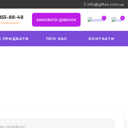
info@giftex.com.ua
 855-88-48
0
0
ЗАМОВИТИ ДЗВІНОК
е працюємо
К ПРИДБАТИ
ПРО НАС
КОНТАКТИ