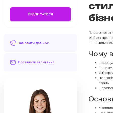
стил
ПІДПИСАТИСЯ
бізн
Плащ з логоти
«Giftex» проп
вашої команди
Замовити дзвінок
Чому в
Поставити запитання
Індивід
Практич
Універса
Довговіч
прань
Переваг
Основн
Можливі
Ефектив