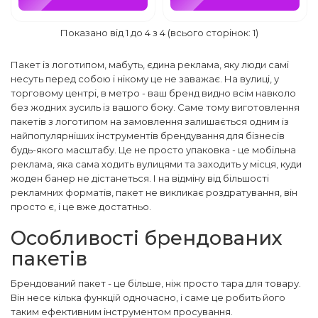
Показано від 1 до 4 з 4 (всього сторінок: 1)
Пакет із логотипом, мабуть, єдина реклама, яку люди самі
несуть перед собою і нікому це не заважає. На вулиці, у
торговому центрі, в метро - ваш бренд видно всім навколо
без жодних зусиль із вашого боку. Саме тому виготовлення
пакетів з логотипом на замовлення залишається одним із
найпопулярніших інструментів брендування для бізнесів
будь-якого масштабу. Це не просто упаковка - це мобільна
реклама, яка сама ходить вулицями та заходить у місця, куди
жоден банер не дістанеться. І на відміну від більшості
рекламних форматів, пакет не викликає роздратування, він
просто є, і це вже достатньо.
Особливості брендованих
пакетів
Брендований пакет - це більше, ніж просто тара для товару.
Він несе кілька функцій одночасно, і саме це робить його
таким ефективним інструментом просування.