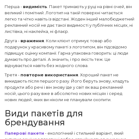
Перша -
видимість
. Пакет тримають у руці на рівні очей, він
великий і помітний. Логотип на такій поверхні читається
легко та чітко навіть із відстані. Жоден інший малобюджетний
рекламний носій не дає такої видимості у публічних місцях, ні
листівка, ні наклейка, ні флаєр.
Друга -
враження
. Коли клієнт отримує товар або
подарунок у красивому пакеті з логотипом, він підсвідомо
підвищує оцінку компанії. Гарна упаковка говорить: ці люди
думають про деталі. А значить, і про якість теж. Це
відчувається навіть без жодного слова.
Третя -
повторне використання
. Хороший пакет не
викидають після першого разу. Його беруть знову, кладуть
продукти або речі і він знову їде у світ як ваш рекламний
носій, цього разу вже в абсолютно нових місцях і серед
нових людей, яких ви ніколи не планували охопити.
Види пакетів для
брендування
Паперові пакети
- екологічний і стильний варіант, який