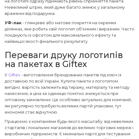
на логотипі одразу піднімають рівень сприйняття пакета.
Невеликий штрих, який дуже багато змінює у загальному
враженні від подарунка.
УФ-лак
- глянцеве або матове покриття на окремих
ділянках, яке робить свій логотип об'ємним і виразним. Часто
поєднують із офсетом для максимального ефекту та
найвищої якості фінального результату.
Переваги друку логотипів
на пакетах в Gifteх
У
Giftex
- виготовлення брендованих пакетів під ключ із
доставкою по всій Україні. Купити пакети з логотипом
вигідно: вартість залежить від тиражу, матеріалу та методу
нанесення, а ціна за одиницю помітно знижується при
оптовому замовленні. Це особливо актуально для компаній,
які регулярно потребують великих партій упаковки, тут
економія стає відчутною.
Працюємо з компаніями будь-якого масштабу: від невеликих
стартапів і локальних магазинів до великих торгових мереж і
виробничих підприємств. Є мінімальні партії для тестування