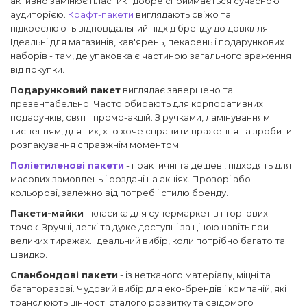
активно замінює пластик і добре сприймається сучасною
аудиторією.
Крафт-пакети
виглядають свіжо та
підкреслюють відповідальний підхід бренду до довкілля.
Ідеальні для магазинів, кав'ярень, пекарень і подарункових
наборів - там, де упаковка є частиною загального враження
від покупки.
Подарунковий пакет
виглядає завершено та
презентабельно. Часто обирають для корпоративних
подарунків, свят і промо-акцій. З ручками, ламінуванням і
тисненням, для тих, хто хоче справити враження та зробити
розпакування справжнім моментом.
Поліетиленові пакети
- практичні та дешеві, підходять для
масових замовлень і роздачі на акціях. Прозорі або
кольорові, залежно від потреб і стилю бренду.
Пакети-майки
- класика для супермаркетів і торгових
точок. Зручні, легкі та дуже доступні за ціною навіть при
великих тиражах. Ідеальний вибір, коли потрібно багато та
швидко.
Спанбондові пакети
- із нетканого матеріалу, міцні та
багаторазові. Чудовий вибір для еко-брендів і компаній, які
транслюють цінності сталого розвитку та свідомого