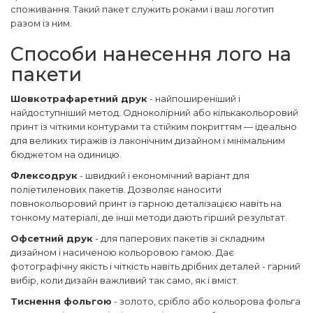
споживання. Такий пакет служить роками і ваш логотип
разом із ним.
Способи нанесення лого на
пакети
Шовкотрафаретний друк
- найпоширеніший і
найдоступніший метод. Одноколірний або кількакольоровий
принт із чіткими контурами та стійким покриттям — ідеально
для великих тиражів із лаконічним дизайном і мінімальним
бюджетом на одиницю.
Флексодрук
- швидкий і економічний варіант для
поліетиленових пакетів. Дозволяє наносити
повнокольоровий принт із гарною деталізацією навіть на
тонкому матеріалі, де інші методи дають гірший результат.
Офсетний друк
- для паперових пакетів зі складним
дизайном і насиченою кольоровою гамою. Дає
фотографічну якість і чіткість навіть дрібних деталей - гарний
вибір, коли дизайн важливий так само, як і вміст.
Тиснення фольгою
- золото, срібло або кольорова фольга