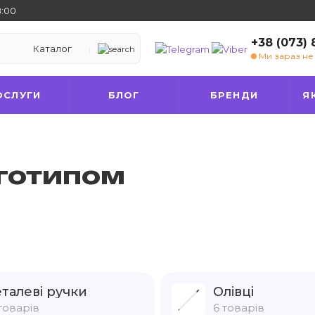
8:00
+38 (073)
Каталог
Ми зараз н
ОСЛУГИ
БЛОГ
БРЕНДИ
Я
оготипом
талеві ручки
Олівці
товарів
6 товарів