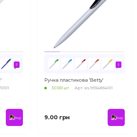
'
Ручка пластикова 'Betty'
/0101
30361 шт.
Арт. es-9554864101
9.00 грн