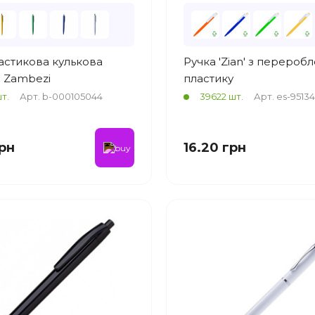
астикова кулькова
Ручка 'Zian' з перероб
 Zambezi
пластику
т.
Арт. b-000105044
39622 шт.
Арт. es-9513
грн
16.20 грн