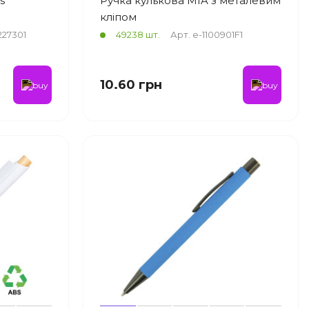
s'
Ручка кулькова MIA з металевим
кліпом
227301
49238 шт.
Арт. e-1100901F1
10.60 грн