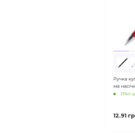
Ручка ку
ма насіч
31740 ш
12.91 г