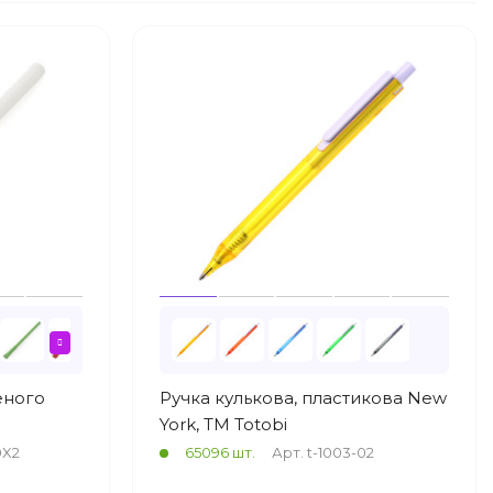
еного
Ручка кулькова, пластикова New
York, ТМ Totobi
0X2
65096 шт.
Арт. t-1003-02