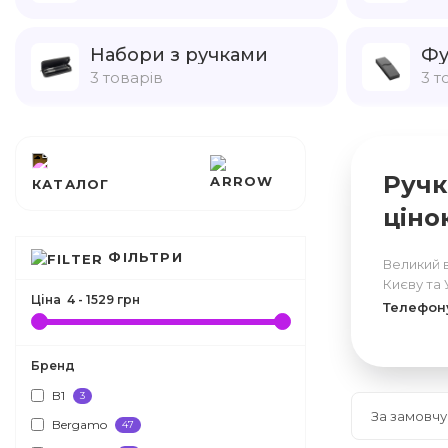
Набори з ручками
Фу
3 товарів
3 т
Ручк
КАТАЛОГ
ціно
ФІЛЬТРИ
Великий 
Києву та 
Ціна
4
-
1529
грн
Телефон
Бренд
B1
3
Bergamo
47