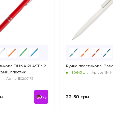
лькова DUNA PLAST з 2-
Ручка пластикова 'Basic
ками, пластик
30645 шт.
Арт. es-19414
т.
Арт. e-1102001F2
рн
22.50 грн