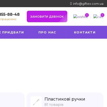
info@giftex.com.ua
 855-88-48
0
0
ЗАМОВИТИ ДЗВІНОК
е працюємо
К ПРИДБАТИ
ПРО НАС
КОНТАКТИ
Пластикові ручки
81 товарів