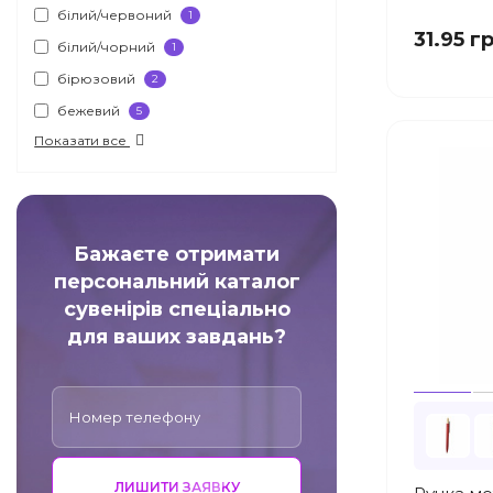
білий/червоний
1
31.95 г
білий/чорний
1
бірюзовий
2
бежевий
5
Показати все
Бажаєте отримати
персональний каталог
сувенірів спеціально
для ваших завдань?
ЛИШИТИ ЗАЯВКУ