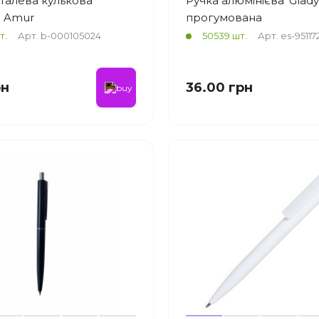
талева кулькова
Ручка алюмінієва 'Glady
 Amur
прогумована
т.
Арт. b-000105024
50539 шт.
Арт. es-95117
рн
36.00 грн