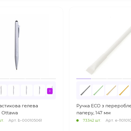
астикова гелева
Ручка ECO з переробл
 Ottawa
паперу, 147 мм
т.
Арт. b-000105061
73342 шт.
Арт. e-110101