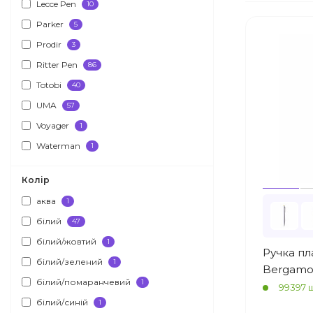
Lecce Pen
10
Parker
5
Prodir
3
Ritter Pen
86
Totobi
40
UMA
57
Voyager
1
Waterman
1
Колір
аква
1
білий
47
білий/жовтий
1
Ручка пл
білий/зелений
1
Bergamo
білий/помаранчевий
1
99397 ш
білий/синій
1