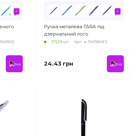
леного
Ручка металева TARA під
дзеркальний лого
4949902
37229 шт.
Арт. e-11N15BNF2
24.43 грн