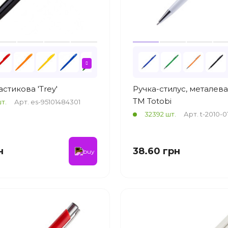
астикова 'Trey'
Ручка-стилус, металева
ТМ Totobi
т.
Арт. es-95101484301
32392 шт.
Арт. t-2010-0
н
38.60 грн