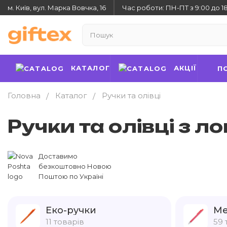
м. Київ, вул. Марка Вовчка, 16
Час роботи: ПН-ПТ з 9:00 до 1
КАТАЛОГ
АКЦІЇ
П
Головна
Каталог
Ручки та олівці
Ручки та олівці з л
Доставимо
безкоштовно Новою
Поштою по Україні
Еко-ручки
Ме
11 товарів
59 