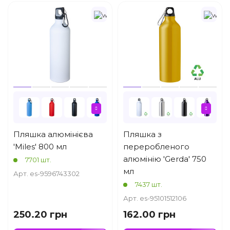
Пляшка алюмінієва
Пляшка з
'Miles' 800 мл
переробленого
алюмінію 'Gerda' 750
7701 шт.
мл
Арт. es-9596743302
7437 шт.
Арт. es-95101512106
250.20 грн
162.00 грн