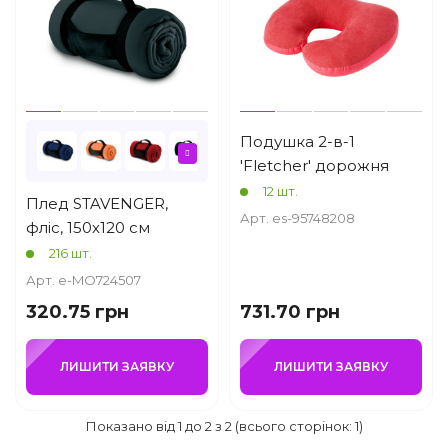
Подушка 2-в-1
'Fletcher' дорожня
12 шт.
Плед STAVENGER,
Арт. es-95748208
фліс, 150х120 см
216 шт.
Арт. e-MO724507
320.75 грн
731.70 грн
ЛИШИТИ ЗАЯВКУ
ЛИШИТИ ЗАЯВКУ
Показано від 1 до 2 з 2 (всього сторінок: 1)