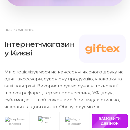
ПРО КОМПАНІЮ
Інтернет-магазин
у Києві
Ми спеціалізуємося на нанесенні якісного друку на
одяг, аксесуари, сувенірну продукцію, упаковку та
інші поверхні. Використовуємо сучасні технології —
шовкотрафарет, термоперенесення, УФ-друк,
сублімацію — щоб кожен виріб виглядав стильно,
яскраво та довговічно. Обслуговуємо як
корпоративних клієнтів, так і приватні замовлення.
ЗАМОВИТИ
Допомагаємо брендам виділятися, а людям —
Viber
ДЗВІНОК
Телефон
Telegram
створювати унікальні речі.