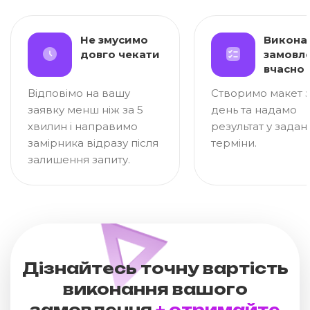
Не змусимо
Викона
довго чекати
замовл
вчасно
Відповімо на вашу
Створимо макет з
заявку менш ніж за 5
день та надамо
хвилин і направимо
результат у задані
замірника відразу після
терміни.
залишення запиту.
Дізнайтесь точну вартість
виконання вашого
замовлення
+ отримайте