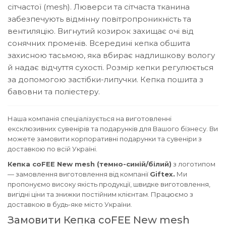
сітчастої (mesh). Люверси та сітчаста тканина
забезпечують відмінну повітропроникність та
вентиляцію.
Вигнутий козирок захищає очі від
сонячних променів. Всередині кепка обшита
захисною тасьмою, яка вбирає надлишкову вологу
й надає відчуття сухості.
Розмір кепки регулюється
за допомогою застібки-липучки.
Кепка пошита з
бавовни та поліестеру.
Наша компанія спеціалізується на виготовленні
ексклюзивних сувенірів та подарунків для Вашого бізнесу. Ви
можете замовити корпоративні подарунки та сувеніри з
доставкою по всій Україні.
Кепка coFEE New mesh (темно-синій/білий)
з логотипом
— замовлення виготовлення від компанії
Giftex.
Ми
пропонуємо високу якість продукції, швидке виготовлення,
вигідні ціни та знижки постійним клієнтам. Працюємо з
доставкою в будь-яке місто України.
Замовити Кепка coFEE New mesh