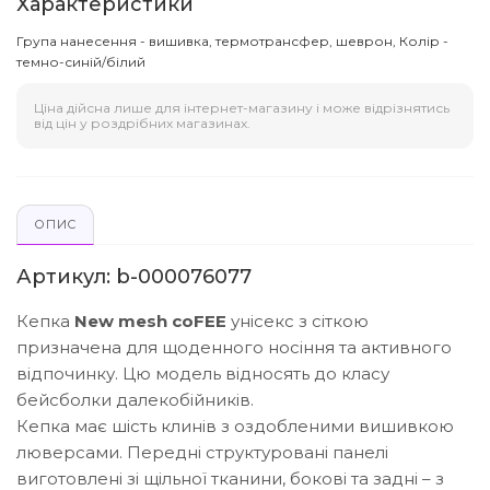
Характеристики
Група нанесення - вишивка, термотрансфер, шеврон, Колір -
темно-синій/білий
Ціна дійсна лише для інтернет-магазину і може відрізнятись
від цін у роздрібних магазинах.
ОПИС
Артикул: b-000076077
Кепка
New mesh coFEE
унісекс з сіткою
призначена для щоденного носіння та активного
відпочинку. Цю модель відносять до класу
бейсболки далекобійників.
Кепка має шість клинів з оздобленими вишивкою
люверсами. Передні структуровані панелі
виготовлені зі щільної тканини, бокові та задні – з