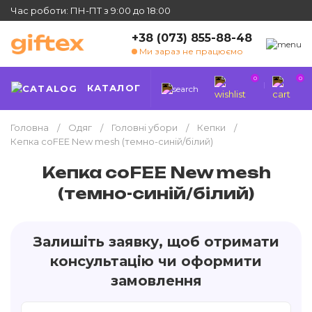
Час роботи: ПН-ПТ з 9:00 до 18:00
+38 (073) 855-88-48
Ми зараз не працюємо
0
0
КАТАЛОГ
Головна
Одяг
Головні убори
Кепки
Кепка coFEE New mesh (темно-синій/білий)
Кепка coFEE New mesh
(темно-синій/білий)
Залишіть заявку, щоб отримати
консультацію чи оформити
замовлення