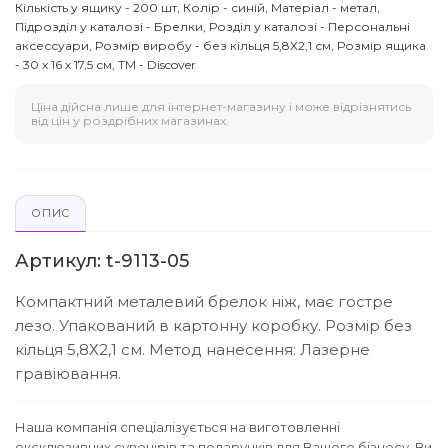
Кількість у ящику - 200 шт, Колір - синій, Матеріал - метал,
Підрозділ у каталозі - Брелки, Розділ у каталозі - Персональні
аксессуари, Розмір виробу - без кільця 5,8Х2,1 см, Розмір ящика
- 30 х 16 х 17,5 см, ТМ - Discover
Ціна дійсна лише для інтернет-магазину і може відрізнятись
від цін у роздрібних магазинах.
ОПИС
Артикул: t-9113-05
Компактний металевий брелок ніж, має гостре
лезо. Упакований в картонну коробку. Розмір без
кільця 5,8Х2,1 см. Метод нанесення: Лазерне
гравіювання.
Наша компанія спеціалізується на виготовленні
ексклюзивних сувенірів та подарунків для Вашого бізнесу. Ви