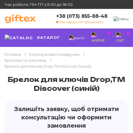
Час роботи: ПН-ПТ з 9:00 до 18:00
+38 (073) 855-88-48
Ми зараз не працюємо
0
0
КАТАЛОГ
Головна
Корпоративні подарунки
Брелоки та ключниці
Брелок для ключів Drop,TM Discover (синій)
Брелок для ключів Drop,TM
Discover (синій)
Залишіть заявку, щоб отримати
консультацію чи оформити
замовлення