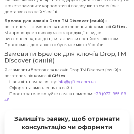
можете замовити корпоративні подарунки та сувеніри з
доставкою по всій Україні.
Брелок для ключів Drop,TM Discover (синій)
з
логотипом — замовлення виготовлення від компанії
Giftex.
Ми пропонуємо високу якість продукції, швидке
виготовлення, вигідні ціни та знижки постійним клієнтам.
Працюємо з доставкою в будь-яке місто України.
Замовити Брелок для ключів Drop,TM
Discover (синій)
Як замовити Брелок для ключів Drop,TM Discover (синій) з
логотипом від компанії
Giftex
:
— Напишіть нам на пошту:
info@giftex.com.ua
— Оформіть замовлення на сайті
— Просто зателефонуйте нам за номером:
+38 (073) 855-88-
48
Залишіть заявку, щоб отримати
консультацію чи оформити