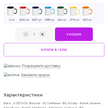
0 шт.
3040 шт.
3027 шт.
2989 шт.
1342 шт.
3775 шт.
1523 шт.
-
+
1
У КОШИК
КУПИТИ В 1 КЛIК
Розрахувати доставку
Замовити зразок
Характеристики
Вага - 0.337000, Висота - 95, Глибина - 80, Колір - Білий, Країна-
виробник - Китай, Матеріал - Кераміка, Ширина - 80