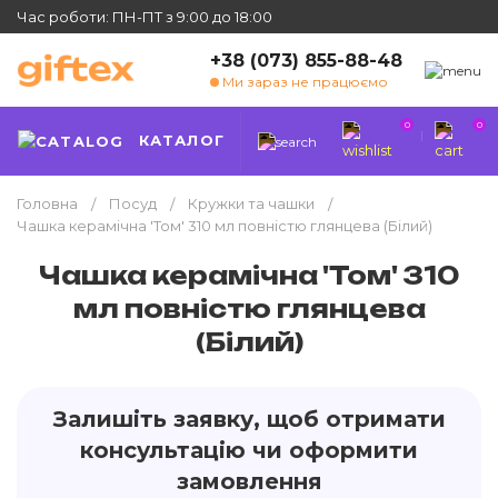
Час роботи: ПН-ПТ з 9:00 до 18:00
+38 (073) 855-88-48
Ми зараз не працюємо
0
0
КАТАЛОГ
Головна
Посуд
Кружки та чашки
Чашка керамічна 'Том' 310 мл повністю глянцева (Білий)
Чашка керамічна 'Том' 310
мл повністю глянцева
(Білий)
Залишіть заявку, щоб отримати
консультацію чи оформити
замовлення