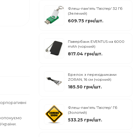
Флеш-пам'ять 'Твістер' 32 Гб
(Зелений)
609.75 грн/шт.
Павербанк EVENTUS на 6000
mAh (чорний)
817.04 грн/шт.
Брелок з перехідниками
ZORAN, 16 см (чорний)
185.50 грн/шт.
корпоративні
Флеш-пам'ять 'Твістер' Гб
(Золотий)
ропонуємо
533.25 грн/шт.
України.