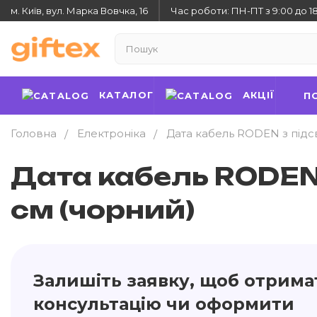
м. Київ, вул. Марка Вовчка, 16
Час роботи: ПН-ПТ з 9:00 до 1
КАТАЛОГ
АКЦІЇ
П
Головна
Електроніка
Дата кабель RODEN з підсв
Дата кабель RODEN 
см (чорний)
Залишіть заявку, щоб отрима
консультацію чи оформити