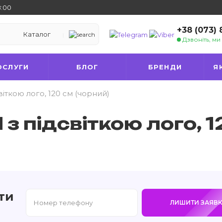
8:00
+38 (073)
Каталог
Дзвоніть, м
ОСЛУГИ
БЛОГ
БРЕНДИ
Я
іткою лого, 120 см (чорний)
з підсвіткою лого, 1
ти
ЛИШИТИ ЗАЯВК