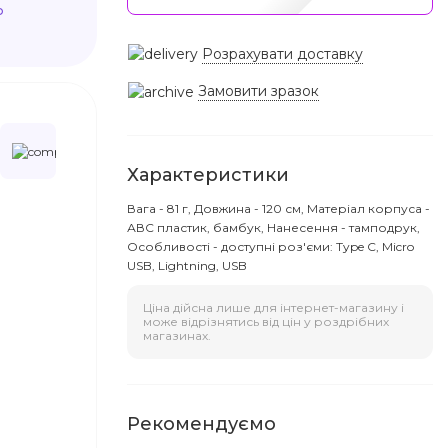
ю
Розрахувати доставку
Замовити зразок
Характеристики
Вага - 81 г, Довжина - 120 см, Матеріал корпуса -
АВС пластик, бамбук, Нанесення - тамподрук,
Особливості - доступні роз'єми: Type C, Micro
USB, Lightning, USB
Ціна дійсна лише для інтернет-магазину і
може відрізнятись від цін у роздрібних
магазинах.
Рекомендуємо