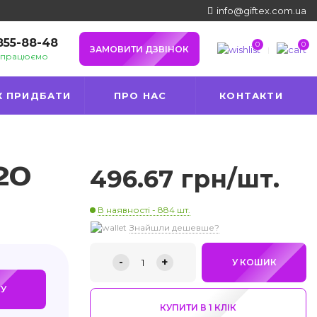
info@giftex.com.ua
 855-88-48
0
0
ЗАМОВИТИ ДЗВІНОК
и працюємо
К ПРИДБАТИ
ПРО НАС
КОНТАКТИ
20
496.67 грн/шт.
В наявності - 884 шт.
Знайшли дешевше?
-
+
1
У КОШИК
У
КУПИТИ В 1 КЛIК