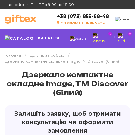
Час роботи: ПН-ПТ з 9:00 до 18:00
+38 (073) 855-88-48
Ми зараз не працюємо
0
0
КАТАЛОГ
Головна
Догляд за собою
Дзеркало компактне складне Image, TM Discover (білий)
Дзеркало компактне
складне Image, TM Discover
(білий)
Залишіть заявку, щоб отримати
консультацію чи оформити
замовлення