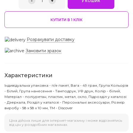
-
+
1
У КОШИК
КУПИТИ В 1 КЛIК
Розрахувати доставку
Замовити зразок
Характеристики
Індивідуальна упаковка - п/е пакет, Вага - 49 грам, Група Кольорів
- Білий, Група нанесення - Тамподрук, УФ друк, Колір - білий,
Матеріал - поліуретан, пластик, метал, скло, Підрозділ у каталозі
- Дзеркала, Розділ у каталозі - Персональні аксессуари, Розмір
виробу - 58 х 58 х 10 мм, ТМ - Discover
Ціна дійсна лише для інтернет-магазину і може відрізнятись
від цін у роздрібних магазинах.