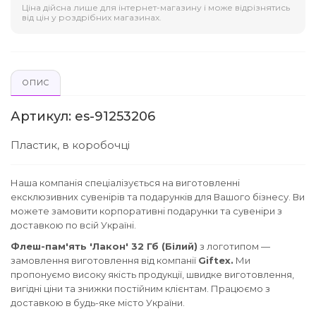
Ціна дійсна лише для інтернет-магазину і може відрізнятись
від цін у роздрібних магазинах.
ОПИС
Артикул: es-91253206
Пластик, в коробочці
Наша компанія спеціалізується на виготовленні
ексклюзивних сувенірів та подарунків для Вашого бізнесу. Ви
можете замовити корпоративні подарунки та сувеніри з
доставкою по всій Україні.
Флеш-пам'ять 'Лакон' 32 Гб (Білий)
з логотипом —
замовлення виготовлення від компанії
Giftex.
Ми
пропонуємо високу якість продукції, швидке виготовлення,
вигідні ціни та знижки постійним клієнтам. Працюємо з
доставкою в будь-яке місто України.