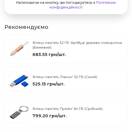
Натискаючи на кнопку, ви погоджуєтесь з
Політикою
конфіденційності
Рекомендуємо
Флеш-пам'ять 32 Гб 'АртВуд' дерево поворотна
(Бежевий)
683.55 грн/шт.
Флеш-пам'ять 'Лакон' 32 Гб (Синій)
525.15 грн/шт.
Флеш-пам'ять 'Грейн' 64 Гб (Срібний)
799.20 грн/шт.