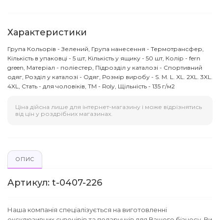
Характеристики
Група Кольорів - Зелений, Група нанесення - Термотрансфер,
Кількість в упаковці - 5 шт, Кількість у ящику - 50 шт, Колір - fern
green, Матеріал - поліестер, Підрозділ у каталозі - Спортивний
одяг, Розділ у каталозі - Одяг, Розмір виробу - S. M. L. XL. 2XL. 3XL.
4XL, Стать - для чоловіків, ТМ - Roly, Щільність - 135 г/м2
Ціна дійсна лише для інтернет-магазину і може відрізнятись
від цін у роздрібних магазинах.
ОПИС
Артикул: t-0407-226
Наша компанія спеціалізується на виготовленні
ексклюзивних сувенірів та подарунків для Вашого бізнесу. Ви