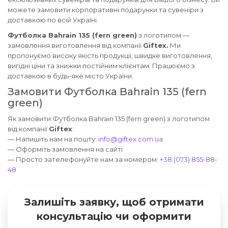
можете замовити корпоративні подарунки та сувеніри з
доставкою по всій Україні.
Футболка Bahrain 135 (fern green)
з логотипом —
замовлення виготовлення від компанії
Giftex.
Ми
пропонуємо високу якість продукції, швидке виготовлення,
вигідні ціни та знижки постійним клієнтам. Працюємо з
доставкою в будь-яке місто України.
Замовити Футболка Bahrain 135 (fern
green)
Як замовити Футболка Bahrain 135 (fern green) з логотипом
від компанії
Giftex
:
— Напишіть нам на пошту:
info@giftex.com.ua
— Оформіть замовлення на сайті
— Просто зателефонуйте нам за номером:
+38 (073) 855-88-
48
Залишіть заявку, щоб отримати
консультацію чи оформити