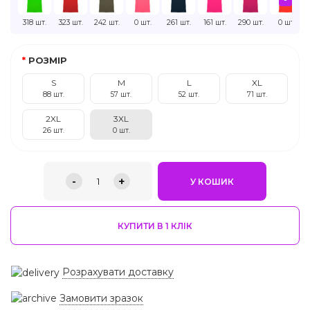
318 шт.
323 шт.
242 шт.
0 шт.
261 шт.
161 шт.
290 шт.
0 шт.
РОЗМІР
S
M
L
XL
88 шт.
57 шт.
52 шт.
71 шт.
2XL
3XL
26 шт.
0 шт.
-
+
1
У КОШИК
КУПИТИ В 1 КЛIК
Розрахувати доставку
Замовити зразок