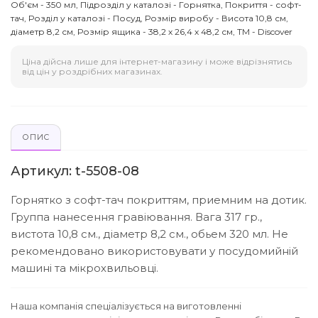
Об'єм - 350 мл, Підрозділ у каталозі - Горнятка, Покриття - софт-
тач, Розділ у каталозі - Посуд, Розмір виробу - Висота 10,8 см,
діаметр 8,2 см, Розмір ящика - 38,2 х 26,4 х 48,2 см, ТМ - Discover
Ціна дійсна лише для інтернет-магазину і може відрізнятись
від цін у роздрібних магазинах.
ОПИС
Артикул: t-5508-08
Горнятко з софт-тач покриттям, приемним на дотик.
Группа нанесення гравіювання. Вага 317 гр.,
вистота 10,8 см., діаметр 8,2 см., обьем 320 мл. Не
рекомендовано використовувати у посудомийній
машині та мікрохвильовці.
Наша компанія спеціалізується на виготовленні