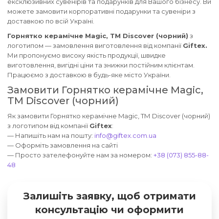
ексклюзивних сувенірів та подарунків для Вашого бізнесу. Ви
можете замовити корпоративні подарунки та сувеніри з
доставкою по всій Україні.
Горнятко керамічне Magic, ТМ Discover (чорний)
з
логотипом — замовлення виготовлення від компанії
Giftex.
Ми пропонуємо високу якість продукції, швидке
виготовлення, вигідні ціни та знижки постійним клієнтам.
Працюємо з доставкою в будь-яке місто України.
Замовити Горнятко керамічне Magic,
ТМ Discover (чорний)
Як замовити Горнятко керамічне Magic, ТМ Discover (чорний)
з логотипом від компанії
Giftex
:
— Напишіть нам на пошту:
info@giftex.com.ua
— Оформіть замовлення на сайті
— Просто зателефонуйте нам за номером:
+38 (073) 855-88-
48
Залишіть заявку, щоб отримати
консультацію чи оформити