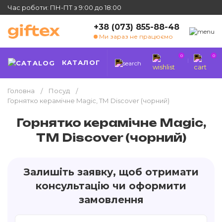
Час роботи: ПН-ПТ з 9:00 до 18:00
+38 (073) 855-88-48
Ми зараз не працюємо
0
0
КАТАЛОГ
Головна
Посуд
Горнятко керамічне Magic, ТМ Discover (чорний)
Горнятко керамічне Magic,
ТМ Discover (чорний)
Залишіть заявку, щоб отримати
консультацію чи оформити
замовлення