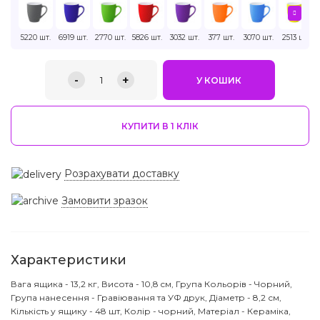
5220 шт.
6919 шт.
2770 шт.
5826 шт.
3032 шт.
377 шт.
3070 шт.
2513 шт.
-
+
1
У КОШИК
КУПИТИ В 1 КЛIК
Розрахувати доставку
Замовити зразок
Характеристики
Вага ящика - 13,2 кг, Висота - 10,8 cм, Група Кольорів - Чорний,
Група нанесення - Гравіювання та УФ друк, Діаметр - 8,2 см,
Кількість у ящику - 48 шт, Колір - чорний, Матеріал - Кераміка,