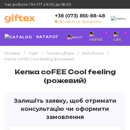
Час роботи: ПН-ПТ з 9:00 до 18:00
+38 (073) 855-88-48
Ми зараз не працюємо
0
0
КАТАЛОГ
Головна
Одяг
Головні убори
Бейсболки
Кепка coFEE Cool feeling (рожевий)
Кепка coFEE Cool feeling
(рожевий)
Залишіть заявку, щоб отримати
консультацію чи оформити
замовлення