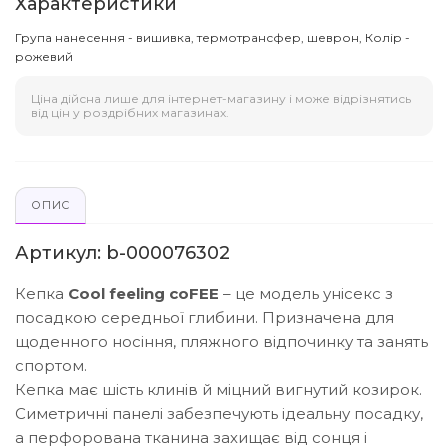
Характеристики
Група нанесення - вишивка, термотрансфер, шеврон, Колір -
рожевий
Ціна дійсна лише для інтернет-магазину і може відрізнятись
від цін у роздрібних магазинах.
ОПИС
Артикул: b-000076302
Кепка
Cool feeling coFEE
– це модель унісекс з
посадкою середньої глибини. Призначена для
щоденного носіння, пляжного відпочинку та занять
спортом.
Кепка має шість клинів й міцний вигнутий козирок.
Симетричні панелі забезпечують ідеальну посадку,
а перфорована тканина захищає від сонця і