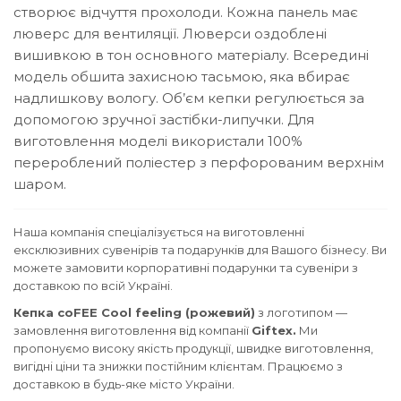
створює відчуття прохолоди.
Кожна панель має
люверс для вентиляції. Люверси оздоблені
вишивкою в тон основного матеріалу. Всередині
модель обшита захисною тасьмою, яка вбирає
надлишкову вологу.
Об’єм кепки регулюється за
допомогою зручної застібки-липучки.
Для
виготовлення моделі використали 100%
перероблений поліестер з перфорованим верхнім
шаром.
Наша компанія спеціалізується на виготовленні
ексклюзивних сувенірів та подарунків для Вашого бізнесу. Ви
можете замовити корпоративні подарунки та сувеніри з
доставкою по всій Україні.
Кепка coFEE Cool feeling (рожевий)
з логотипом —
замовлення виготовлення від компанії
Giftex.
Ми
пропонуємо високу якість продукції, швидке виготовлення,
вигідні ціни та знижки постійним клієнтам. Працюємо з
доставкою в будь-яке місто України.