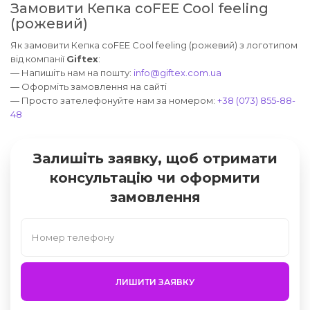
Замовити Кепка coFEE Cool feeling
(рожевий)
Як замовити Кепка coFEE Cool feeling (рожевий) з логотипом
від компанії
Giftex
:
— Напишіть нам на пошту:
info@giftex.com.ua
— Оформіть замовлення на сайті
— Просто зателефонуйте нам за номером:
+38 (073) 855-88-
48
Залишіть заявку, щоб отримати
консультацію чи оформити
замовлення
ЛИШИТИ ЗАЯВКУ