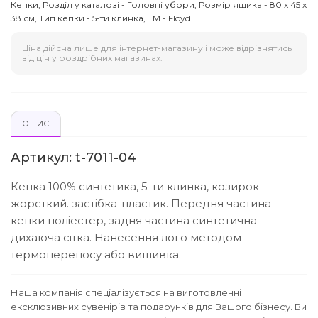
Кепки, Розділ у каталозі - Головні убори, Розмір ящика - 80 х 45 х
38 см, Тип кепки - 5-ти клинка, ТМ - Floyd
Ціна дійсна лише для інтернет-магазину і може відрізнятись
від цін у роздрібних магазинах.
ОПИС
Артикул: t-7011-04
Кепка 100% синтетика, 5-ти клинка, козирок
жорсткий. застібка-пластик. Передня частина
кепки поліестер, задня частина синтетична
дихаюча сітка. Нанесення лого методом
термопереносу або вишивка.
Наша компанія спеціалізується на виготовленні
ексклюзивних сувенірів та подарунків для Вашого бізнесу. Ви