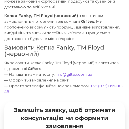
можете замовити корпоративні подарунки та сувеніри з
доставкою по всій Україні.
Кепка Fanky, TM Floyd (червоний)
з логотипом —
замовлення виготовлення від компанії
Giftex.
Ми
пропонуємо високу якість продукції, швидке виготовлення,
вигідні ціни та знижки постійним клієнтам. Працюємо з
доставкою в будь-яке місто України.
Замовити Кепка Fanky, TM Floyd
(червоний)
Як замовити Кепка Fanky, TM Floyd (червоний) з логотипом
від компанії
Giftex
:
— Напишіть нам на пошту:
info@giftex.com.ua
— Оформіть замовлення на сайті
— Просто зателефонуйте нам за номером:
+38 (073) 855-88-
48
Залишіть заявку, щоб отримати
консультацію чи оформити
замовлення