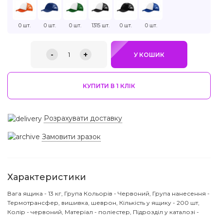
0 шт.
0 шт.
0 шт.
1315 шт.
0 шт.
0 шт.
-
+
1
У КОШИК
КУПИТИ В 1 КЛIК
Розрахувати доставку
Замовити зразок
Характеристики
Вага ящика - 13 кг, Група Кольорів - Червоний, Група нанесення -
Термотрансфер, вишивка, шеврон, Кількість у ящику - 200 шт,
Колір - червоний, Матеріал - поліестер, Підрозділ у каталозі -