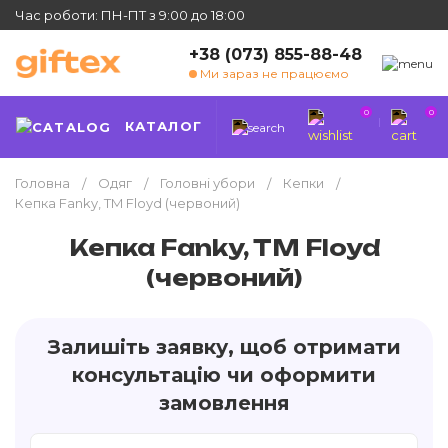
Час роботи: ПН-ПТ з 9:00 до 18:00
+38 (073) 855-88-48
Ми зараз не працюємо
0
0
КАТАЛОГ
Головна
Одяг
Головні убори
Кепки
Кепка Fanky, TM Floyd (червоний)
Кепка Fanky, TM Floyd
(червоний)
Залишіть заявку, щоб отримати
консультацію чи оформити
замовлення