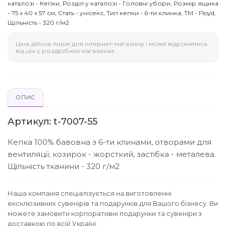
каталозі - Кепки, Розділ у каталозі - Головні убори, Розмір ящика
- 75 х 40 х 57 см, Стать - унісекс, Тип кепки - 6-ти клинка, ТМ - Floyd,
Щільність - 320 г/м2
Ціна дійсна лише для інтернет-магазину і може відрізнятись
від цін у роздрібних магазинах.
ОПИС
Артикул: t-7007-55
Кепка 100% бавовна з 6-ти клинами, отворами для
вентиляції; козирок - жорсткий, застібка - металева.
Щільність тканини - 320 г/м2
Наша компанія спеціалізується на виготовленні
ексклюзивних сувенірів та подарунків для Вашого бізнесу. Ви
можете замовити корпоративні подарунки та сувеніри з
доставкою по всій Україні.