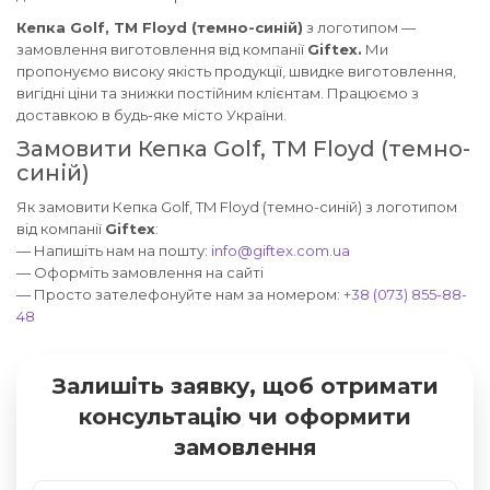
Кепка Golf, TM Floyd (темно-синій)
з логотипом —
замовлення виготовлення від компанії
Giftex.
Ми
пропонуємо високу якість продукції, швидке виготовлення,
вигідні ціни та знижки постійним клієнтам. Працюємо з
доставкою в будь-яке місто України.
Замовити Кепка Golf, TM Floyd (темно-
синій)
Як замовити Кепка Golf, TM Floyd (темно-синій) з логотипом
від компанії
Giftex
:
— Напишіть нам на пошту:
info@giftex.com.ua
— Оформіть замовлення на сайті
— Просто зателефонуйте нам за номером:
+38 (073) 855-88-
48
Залишіть заявку, щоб отримати
консультацію чи оформити
замовлення