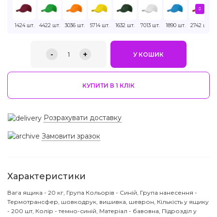
1424 шт.
4422 шт.
3036 шт.
5714 шт.
1632 шт.
7013 шт.
1890 шт.
2742 шт.
-
+
1
У КОШИК
КУПИТИ В 1 КЛIК
Розрахувати доставку
Замовити зразок
Характеристики
Вага ящика - 20 кг, Група Кольорів - Синій, Група нанесення -
Термотрансфер, шовкодрук, вишивка, шеврон, Кількість у ящику
- 200 шт, Колір - темно-синій, Матеріал - бавовна, Підрозділ у