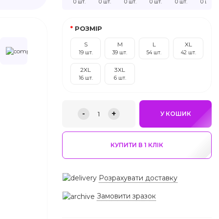
0 шт.
0 шт.
0 шт.
0 шт.
0 шт.
0 шт.
РОЗМІР
S
M
L
XL
19 шт.
39 шт.
54 шт.
42 шт.
2XL
3XL
16 шт.
6 шт.
-
+
1
У КОШИК
КУПИТИ В 1 КЛIК
Розрахувати доставку
Замовити зразок