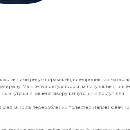
 еластичними регуляторами. Водонепроникний матеріал
еріалу. Манжети з регулятором на липучці. Бічні кишен
ни. Внутрішня кишеня ліворуч. Внутрішній доступ для
дкладка: 100% перероблений поліестер
Наповнювач: 1
увенірів та подарунків для Вашого бізнесу. Ви можете замовити 