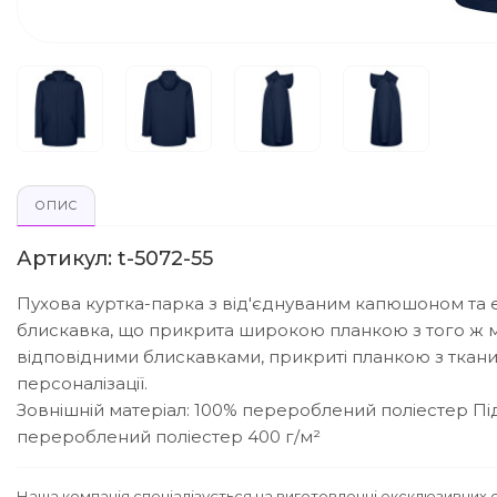
ОПИС
Артикул: t-5072-55
Пухова куртка-парка з від'єднуваним капюшоном та
блискавка, що прикрита широкою планкою з того ж мат
відповідними блискавками, прикриті планкою з ткани
персоналізації.
Зовнішній матеріал: 100% перероблений поліестер
Пі
перероблений поліестер 400 г/м²
Наша компанія спеціалізується на виготовленні ексклюзивних с