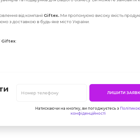
влення від компанії
Giftex.
Ми пропонуємо високу якість продукц
юємо з доставкою в будь-яке місто України.
ї
Giftex
:
ти
ЛИШИТИ ЗАЯВК
Натискаючи на кнопку, ви погоджуєтесь з
Політико
конфіденційності