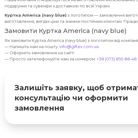
подарунки та сувеніри з доставкою по всій Україні.
Куртка America (navy blue)
з логотипом — замовлення вигото
виготовлення, вигідні ціни та знижки постійним клієнтам. Прац
Замовити Куртка America (navy blue)
Як замовити Куртка America (navy blue) з логотипом від компані
— Напишіть нам на пошту:
info@giftex.com.ua
— Оформіть замовлення на сайті
— Просто зателефонуйте нам за номером:
+38 (073) 855-88-48
Залишіть заявку, щоб отрима
консультацію чи оформити
замовлення