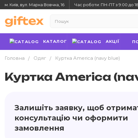
м. Київ, вул. Марка Вовчка, 16
Час роботи: ПН-ПТ з 9:00 до 1
КАТАЛОГ
АКЦІЇ
П
Головна
Одяг
Куртка America (navy blue)
Куртка America (nav
Залишіть заявку, щоб отрима
консультацію чи оформити
замовлення