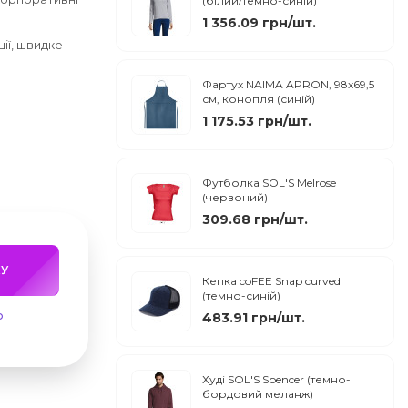
(білий/темно-синій)
1 356.09 грн/шт.
ії, швидке
Фартух NAIMA APRON, 98х69,5
см, конопля (синій)
1 175.53 грн/шт.
Футболка SOL'S Melrose
(червоний)
309.68 грн/шт.
У
Кепка coFEE Snap curved
(темно-синій)
ю
483.91 грн/шт.
Худі SOL'S Spencer (темно-
бордовий меланж)