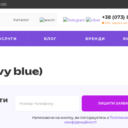
8:00
+38 (073)
Каталог
Ми зараз н
ОСЛУГИ
БЛОГ
БРЕНДИ
Я
y blue)
ти
ЛИШИТИ ЗАЯВК
Натискаючи на кнопку, ви погоджуєтесь з
Політико
конфіденційності