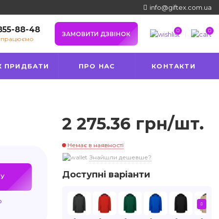
info@giftex.com.ua
 855-88-48
0
0
ЗАМОВИТИ ДЗВІНОК
е працюємо
К ПРИДБАТИ
ПРО НАС
КОНТАКТИ
2 275.36 грн/шт.
Немає в наявності
Знайшли дешевше?
Доступні варіанти
У
ю