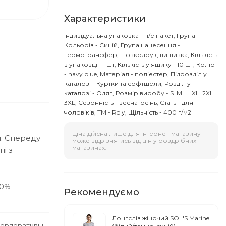
Характеристики
Індивідуальна упаковка - п/е пакет, Група
Кольорів - Синій, Група нанесення -
Термотрансфер, шовкодрук, вишивка, Кількість
в упаковці - 1 шт, Кількість у ящику - 10 шт, Колір
- navy blue, Матеріал - поліестер, Підрозділ у
каталозі - Куртки та софтшели, Розділ у
каталозі - Одяг, Розмір виробу - S. M. L. XL. 2XL.
3XL, Сезонність - весна-осінь, Стать - для
чоловіків, ТМ - Roly, Щільність - 400 г/м2
Ціна дійсна лише для інтернет-магазину і
. Спереду
може відрізнятись від цін у роздрібних
магазинах.
і з
00%
Рекомендуємо
Лонгслів жіночий SOL'S Marine
корпоративні