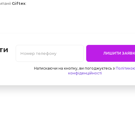
мпанії
Giftex
:
ти
ЛИШИТИ ЗАЯВК
Натискаючи на кнопку, ви погоджуєтесь з
Політико
конфіденційності