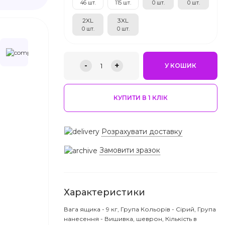
46 шт.
115 шт.
0 шт.
0 шт.
2XL
3XL
0 шт.
0 шт.
-
+
1
У КОШИК
КУПИТИ В 1 КЛIК
Розрахувати доставку
Замовити зразок
Характеристики
Вага ящика - 9 кг, Група Кольорів - Сірий, Група
нанесення - Вишивка, шеврон, Кількість в