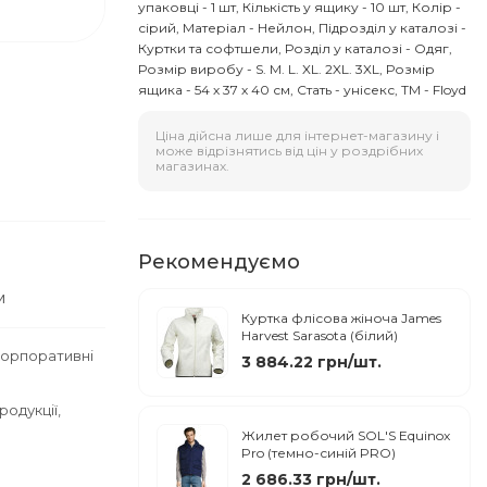
упаковці - 1 шт, Кількість у ящику - 10 шт, Колір -
сірий, Матеріал - Нейлон, Підрозділ у каталозі -
Куртки та софтшели, Розділ у каталозі - Одяг,
Розмір виробу - S. M. L. XL. 2XL. 3XL, Розмір
ящика - 54 х 37 х 40 см, Стать - унісекс, ТМ - Floyd
Ціна дійсна лише для інтернет-магазину і
може відрізнятись від цін у роздрібних
магазинах.
Рекомендуємо
м
Куртка флісова жіноча James
Harvest Sarasota (білий)
корпоративні
3 884.22 грн/шт.
одукції,
Жилет робочий SOL'S Equinox
Pro (темно-синій PRO)
2 686.33 грн/шт.