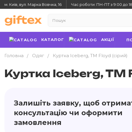
м. Київ, вул. Марка Вовчка, 16
Час роботи: ПН-ПТ з 9:00 до 1
КАТАЛОГ
АКЦІЇ
П
Головна
Одяг
Куртка Iceberg, TM Floyd (сірий)
Куртка Iceberg, TM F
Залишіть заявку, щоб отрима
консультацію чи оформити
замовлення