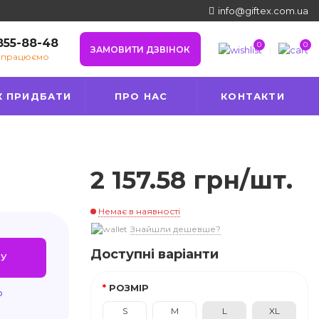
info@giftex.com.ua
 855-88-48
0
0
ЗАМОВИТИ ДЗВІНОК
е працюємо
К ПРИДБАТИ
ПРО НАС
КОНТАКТИ
2 157.58 грн/шт.
Немає в наявності
Знайшли дешевше?
Доступні варіанти
У
РОЗМІР
ю
S
M
L
XL