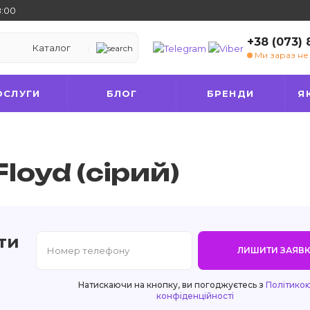
8:00
+38 (073)
Каталог
Ми зараз н
ОСЛУГИ
БЛОГ
БРЕНДИ
Я
loyd (сірий)
ти
ЛИШИТИ ЗАЯВК
Натискаючи на кнопку, ви погоджуєтесь з
Політико
конфіденційності