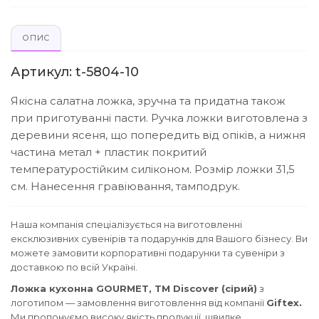
ОПИС
Артикул: t-5804-10
Якісна салатна ложка, зручна та придатна також
при приготуванні пасти. Ручка ложки виготовлена з
деревини ясеня, що попередить від опіків, а нижня
частина метал + пластик покритий
температуростійким силіконом. Розмір ложки 31,5
см. Нанесення гравіювання, тамподрук.
Наша компанія спеціалізується на виготовленні
ексклюзивних сувенірів та подарунків для Вашого бізнесу. Ви
можете замовити корпоративні подарунки та сувеніри з
доставкою по всій Україні.
Ложка кухонна GOURMET, TM Discover (сірий)
з
логотипом — замовлення виготовлення від компанії
Giftex.
Ми пропонуємо високу якість продукції, швидке