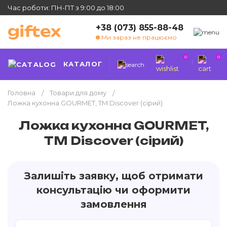
Час роботи: ПН-ПТ з 9:00 до 18:00
+38 (073) 855-88-48
Ми зараз не працюємо
0
0
КАТАЛОГ
Головна
Товари для дому
Ложка кухонна GOURMET, TM Discover (сірий)
Ложка кухонна GOURMET,
TM Discover (сірий)
Залишіть заявку, щоб отримати
консультацію чи оформити
замовлення