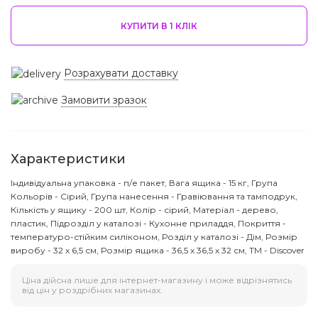
КУПИТИ В 1 КЛIК
Розрахувати доставку
Замовити зразок
Характеристики
Індивідуальна упаковка - п/е пакет, Вага ящика - 15 кг, Група
Кольорів - Сірий, Група нанесення - Гравіювання та тамподрук,
Кількість у ящику - 200 шт, Колір - сірий, Матеріал - дерево,
пластик, Підрозділ у каталозі - Кухонне приладдя, Покриття -
температуро-стійким силіконом, Розділ у каталозі - Дім, Розмір
виробу - 32 x 6,5 см, Розмір ящика - 36,5 х 36,5 х 32 см, ТМ - Discover
Ціна дійсна лише для інтернет-магазину і може відрізнятись
від цін у роздрібних магазинах.