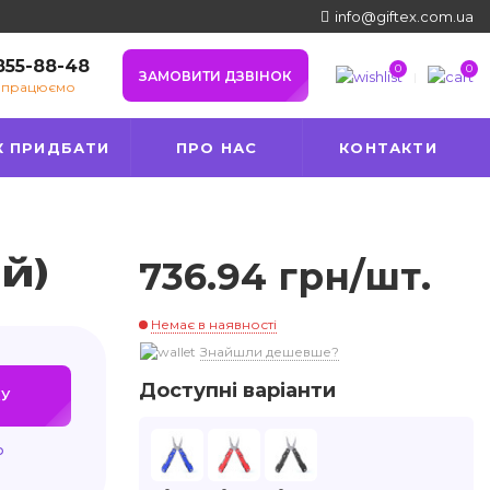
info@giftex.com.ua
 855-88-48
0
0
ЗАМОВИТИ ДЗВІНОК
е працюємо
К ПРИДБАТИ
ПРО НАС
КОНТАКТИ
й)
736.94 грн/шт.
Немає в наявності
Знайшли дешевше?
Доступні варіанти
У
ю