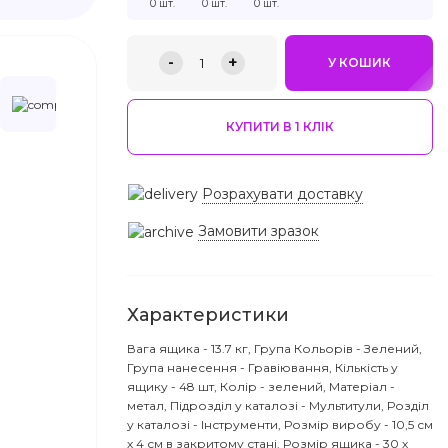
0 шт.
0 шт.
0 шт.
-
+
1
У КОШИК
КУПИТИ В 1 КЛIК
Розрахувати доставку
Замовити зразок
Характеристики
Вага ящика - 13.7 кг, Група Кольорів - Зелений,
Група нанесення - Гравіювання, Кількість у
ящику - 48 шт, Колір - зелений, Матеріал -
метал, Підрозділ у каталозі - Мультитули, Розділ
у каталозі - Інструменти, Розмір виробу - 10,5 см
х 4 см в закритому стані, Розмір ящика - 30 х