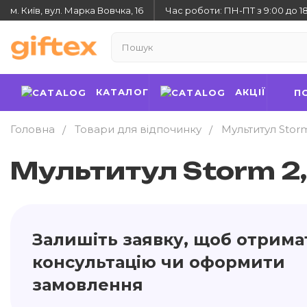
м. Київ, вул. Марка Вовчка, 16
Час роботи: ПН-ПТ з 9:00 до 1
КАТАЛОГ
АКЦІЇ
П
Головна
Товари для відпочинку
Мультитул Storm
Мультитул Storm 2,
Залишіть заявку, щоб отрима
консультацію чи оформити
замовлення