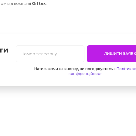
пом від компанії
Giftex
:
ти
ЛИШИТИ ЗАЯВК
Натискаючи на кнопку, ви погоджуєтесь з
Політико
конфіденційності