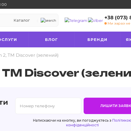
8:00
+38 (073)
Каталог
Ми зараз н
ОСЛУГИ
БЛОГ
БРЕНДИ
Я
 2, TM Discover (зелений)
 TM Discover (зелени
ти
ЛИШИТИ ЗАЯВК
Натискаючи на кнопку, ви погоджуєтесь з
Політико
конфіденційності