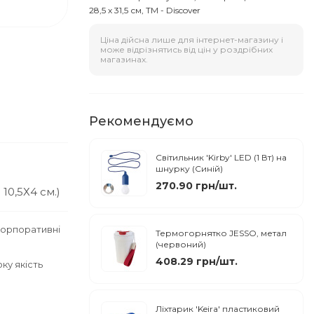
28,5 х 31,5 см, ТМ - Discover
Ціна дійсна лише для інтернет-магазину і
може відрізнятись від цін у роздрібних
магазинах.
Рекомендуємо
Світильник 'Kirby' LED (1 Вт) на
шнурку (Синій)
270.90 грн/шт.
10,5Х4 см.)
корпоративні
Термогорнятко JESSO, метал
(червоний)
408.29 грн/шт.
ку якість
Ліхтарик 'Keira' пластиковий