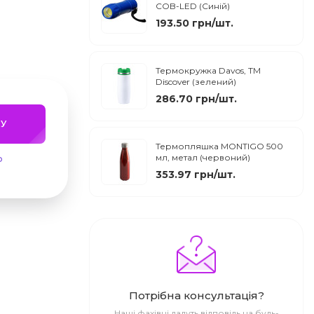
COB-LED (Синій)
193.50 грн/шт.
Термокружка Davos, ТМ
Discover (зелений)
286.70 грн/шт.
У
Термопляшка MONTIGO 500
мл, метал (червоний)
ю
353.97 грн/шт.
Потрібна консультація?
Наші фахівці дадуть відповідь на будь-