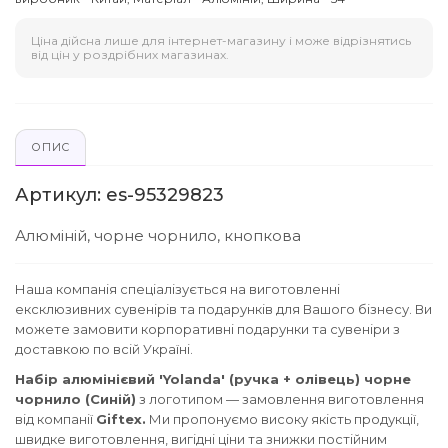
Ціна дійсна лише для інтернет-магазину і може відрізнятись
від цін у роздрібних магазинах.
ОПИС
Артикул: es-95329823
Алюміній, чорне чорнило, кнопкова
Наша компанія спеціалізується на виготовленні
ексклюзивних сувенірів та подарунків для Вашого бізнесу. Ви
можете замовити корпоративні подарунки та сувеніри з
доставкою по всій Україні.
Набір алюмінієвий 'Yolanda' (ручка + олівець) чорне
чорнило (Синій)
з логотипом — замовлення виготовлення
від компанії
Giftex.
Ми пропонуємо високу якість продукції,
швидке виготовлення, вигідні ціни та знижки постійним