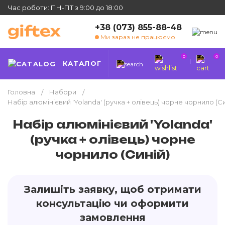
Час роботи: ПН-ПТ з 9:00 до 18:00
+38 (073) 855-88-48
Ми зараз не працюємо
0
0
КАТАЛОГ
Головна
Набори
Набір алюмінієвий 'Yolanda' (ручка + олівець) чорне чорнило (Си
Набір алюмінієвий 'Yolanda'
(ручка + олівець) чорне
чорнило (Синій)
Залишіть заявку, щоб отримати
консультацію чи оформити
замовлення