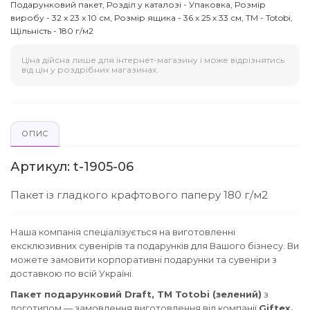
Подарунковий пакет, Розділ у каталозі - Упаковка, Розмір
виробу - 32 х 23 х 10 см, Розмір ящика - 36 х 25 х 33 см, ТМ - Totobi,
Щільність - 180 г/м2
Ціна дійсна лише для інтернет-магазину і може відрізнятись
від цін у роздрібних магазинах.
ОПИС
Артикул: t-1905-06
Пакет із гладкого крафтового паперу 180 г/м2
Наша компанія спеціалізується на виготовленні
ексклюзивних сувенірів та подарунків для Вашого бізнесу. Ви
можете замовити корпоративні подарунки та сувеніри з
доставкою по всій Україні.
Пакет подарунковий Draft, TM Totobi (зелений)
з
логотипом — замовлення виготовлення від компанії
Giftex.