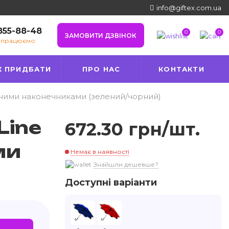
info@giftex.com.ua
 855-88-48
0
0
ЗАМОВИТИ ДЗВІНОК
е працюємо
К ПРИДБАТИ
ПРО НАС
КОНТАКТИ
хисними наконечниками (зелений/чорний)
Line
672.30 грн/шт.
ми
Немає в наявності
Знайшли дешевше?
Доступні варіанти