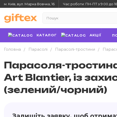
м. Київ, вул. Марка Вовчка, 16
Час роботи: ПН-ПТ з 9:00 до 1
КАТАЛОГ
АКЦІЇ
П
Головна
Парасолі
Парасолі-тростини
Парасо
Парасоля-тростина
Art Blantier, із з
(зелений/чорний)
Залишіть заявку, щоб отрима