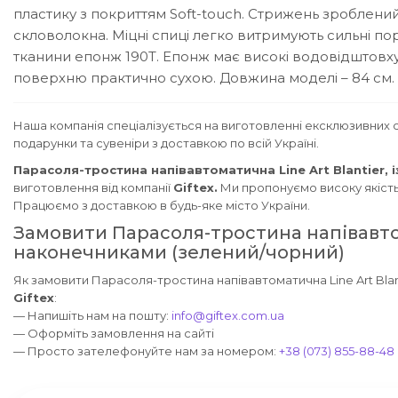
пластику з покриттям Soft-touch. Стрижень зроблений
скловолокна. Міцні спиці легко витримують сильні пор
тканини епонж 190Т. Епонж має високі водовідштовхув
поверхню практично сухою. Довжина моделі – 84 см. В
Наша компанія спеціалізується на виготовленні ексклюзивних с
подарунки та сувеніри з доставкою по всій Україні.
Парасоля-тростина напівавтоматична Line Art Blantier,
виготовлення від компанії
Giftex.
Ми пропонуємо високу якість п
Працюємо з доставкою в будь-яке місто України.
Замовити Парасоля-тростина напівавтома
наконечниками (зелений/чорний)
Як замовити Парасоля-тростина напівавтоматична Line Art Blant
Giftex
:
— Напишіть нам на пошту:
info@giftex.com.ua
— Оформіть замовлення на сайті
— Просто зателефонуйте нам за номером:
+38 (073) 855-88-48