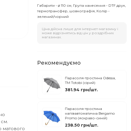
Габарити - ø 110 см, Група нанесення - DTF друк,
термотрансфер, шовкографія, Колір -
зелений/чорний
Ціна дійсна лише для інтернет-магазину і
може відрізнятись від цін у роздрібних
магазинах.
Рекомендуємо
Парасоля-тростина Odessa,
ТМ Тotobi (сірий)
381.94 грн/шт.
Парасоля-тростина
напівавтоматична Bergamo
но
Promo (яскраво-синій)
 см.
238.50 грн/шт.
о матового