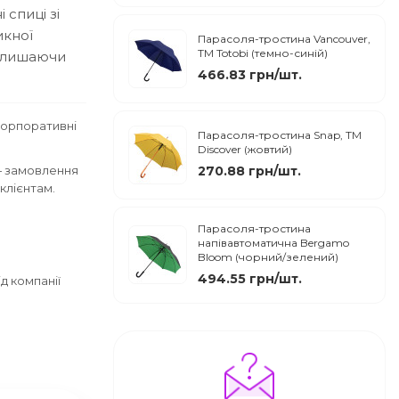
 спиці зі
икної
Парасоля-тростина Vancouver,
ТМ Totobi (темно-синій)
залишаючи
466.83 грн/шт.
корпоративні
Парасоля-тростина Snap, ТМ
Discover (жовтий)
— замовлення
270.88 грн/шт.
клієнтам.
Парасоля-тростина
напівавтоматична Bergamo
Bloom (чорний/зелений)
494.55 грн/шт.
д компанії