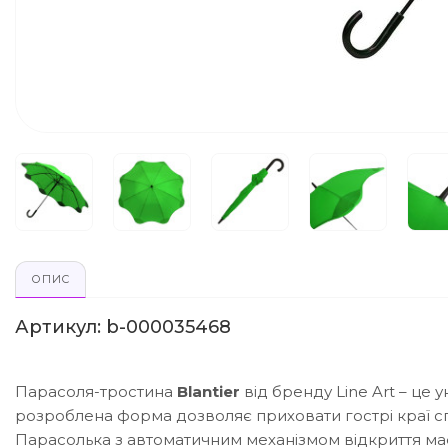
ОПИС
Артикул: b-000035468
Парасоля-тростина
Blantier
від бренду Line Art – це
розроблена форма дозволяє приховати гострі краї спи
Парасолька з автоматичним механізмом відкриття має