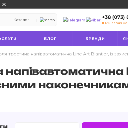
8:00
+38 (073)
Каталог
Ми зараз н
ОСЛУГИ
БЛОГ
БРЕНДИ
Я
ля-тростина напівавтоматична Line Art Blantier, із за
 напівавтоматична 
ахисними наконечника
ти