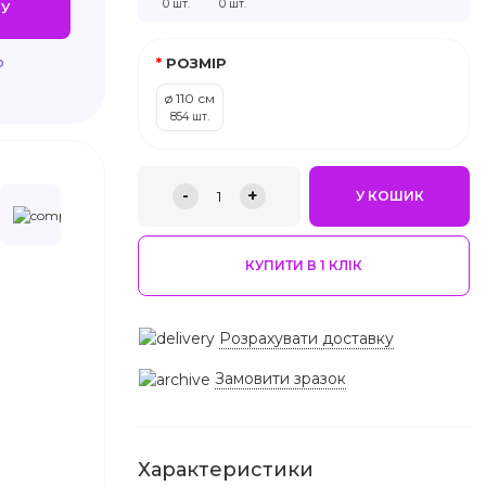
0 шт.
0 шт.
У
ю
РОЗМІР
ø 110 см
854 шт.
-
+
1
У КОШИК
КУПИТИ В 1 КЛIК
Розрахувати доставку
Замовити зразок
Характеристики