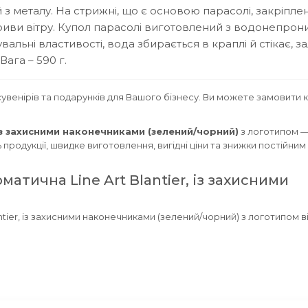
 з металу.
На стрижні, що є основою парасолі, закріплені
иви вітру.
Купол парасолі виготовлений з водонепрон
альні властивості, вода збирається в краплі й стікає, 
ага – 590 г.
увенірів та подарунків для Вашого бізнесу. Ви можете замовити 
 із захисними наконечниками (зелений/чорний)
з логотипом 
родукції, швидке виготовлення, вигідні ціни та знижки постійним 
тична Line Art Blantier, із захисними
ier, із захисними наконечниками (зелений/чорний) з логотипом ві