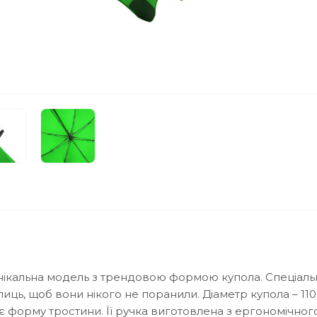
 унікальна модель з трендовою формою купола. Спеціаль
ць, щоб вони нікого не поранили. Діаметр купола – 110
 форму тростини. Її ручка виготовлена з ергономічног