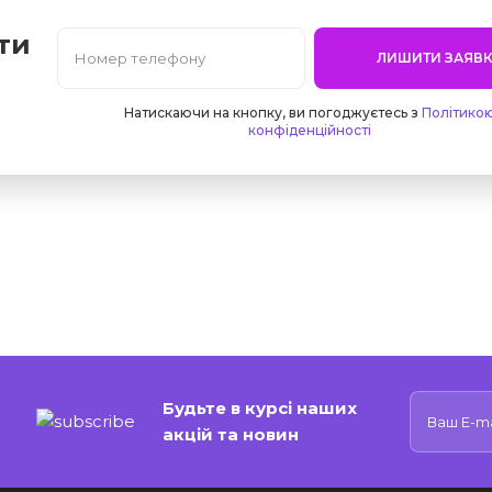
ти
ЛИШИТИ ЗАЯВК
Натискаючи на кнопку, ви погоджуєтесь з
Політико
конфіденційності
Будьте в курсі наших
акцій та новин