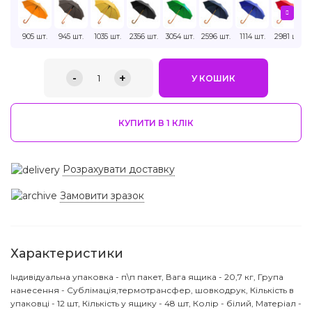
905 шт.
945 шт.
1035 шт.
2356 шт.
3054 шт.
2596 шт.
1114 шт.
2981 шт.
-
+
1
У КОШИК
КУПИТИ В 1 КЛIК
Розрахувати доставку
Замовити зразок
Характеристики
Індивідуальна упаковка - п\п пакет, Вага ящика - 20,7 кг, Група
нанесення - Сублімація,термотрансфер, шовкодрук, Кількість в
упаковці - 12 шт, Кількість у ящику - 48 шт, Колір - білий, Матеріал -