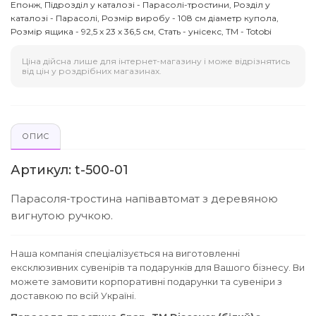
Епонж, Підрозділ у каталозі - Парасолі-тростини, Розділ у
каталозі - Парасолі, Розмір виробу - 108 см діаметр купола,
Розмір ящика - 92,5 х 23 х 36,5 см, Стать - унісекс, ТМ - Totobi
Ціна дійсна лише для інтернет-магазину і може відрізнятись
від цін у роздрібних магазинах.
ОПИС
Артикул: t-500-01
Парасоля-тростина напівавтомат з деревяною
вигнутою ручкою.
Наша компанія спеціалізується на виготовленні
ексклюзивних сувенірів та подарунків для Вашого бізнесу. Ви
можете замовити корпоративні подарунки та сувеніри з
доставкою по всій Україні.