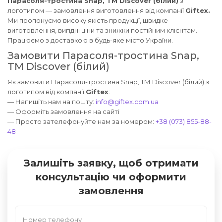
Парасоля-тростина Snap, ТМ Discover (білий)
з
логотипом — замовлення виготовлення від компанії
Giftex.
Ми пропонуємо високу якість продукції, швидке
виготовлення, вигідні ціни та знижки постійним клієнтам.
Працюємо з доставкою в будь-яке місто України.
Замовити Парасоля-тростина Snap,
ТМ Discover (білий)
Як замовити Парасоля-тростина Snap, ТМ Discover (білий) з
логотипом від компанії
Giftex
:
— Напишіть нам на пошту:
info@giftex.com.ua
— Оформіть замовлення на сайті
— Просто зателефонуйте нам за номером:
+38 (073) 855-88-
48
Залишіть заявку, щоб отримати
консультацію чи оформити
замовлення