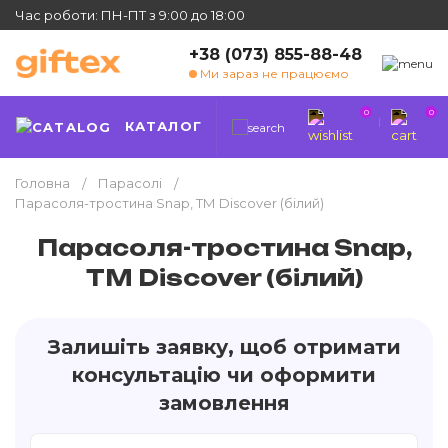
Час роботи: ПН-ПТ з 9:00 до 18:00
+38 (073) 855-88-48
Ми зараз не працюємо
0
0
КАТАЛОГ
Головна
Парасолі
Парасоля-тростина Snap, ТМ Discover (білий)
Парасоля-тростина Snap,
ТМ Discover (білий)
Залишіть заявку, щоб отримати
консультацію чи оформити
замовлення