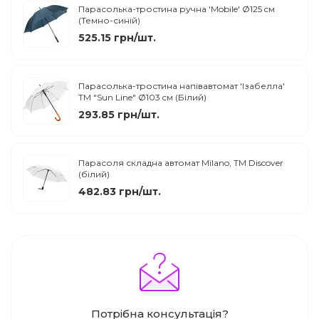
Парасолька-тростина ручна 'Mobile' Ø125 cм
(Темно-синій)
525.15 грн/шт.
Парасолька-тростина напівавтомат 'Ізабелла'
ТМ "Sun Line" Ø103 cм (Білий)
293.85 грн/шт.
Парасоля складна автомат Milano, TM Discover
(білий)
482.83 грн/шт.
Потрібна консультація?