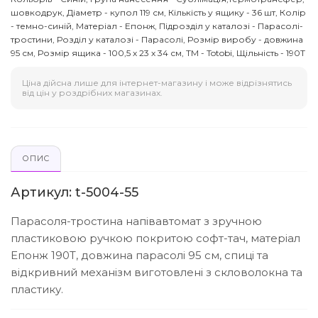
шовкодрук, Діаметр - купол 119 см, Кількість у ящику - 36 шт, Колір
- темно-синій, Матеріал - Епонж, Підрозділ у каталозі - Парасолі-
тростини, Розділ у каталозі - Парасолі, Розмір виробу - довжина
95 см, Розмір ящика - 100,5 х 23 х 34 см, ТМ - Totobi, Щільність - 190Т
Ціна дійсна лише для інтернет-магазину і може відрізнятись
від цін у роздрібних магазинах.
ОПИС
Артикул: t-5004-55
Парасоля-тростина напівавтомат з зручною
пластиковою ручкою покритою софт-тач, матеріал
Епонж 190Т, довжина парасолі 95 см, спиці та
відкривний механізм виготовлені з скловолокна та
пластику.