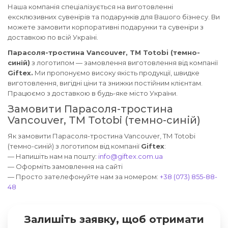
Наша компанія спеціалізується на виготовленні
ексклюзивних сувенірів та подарунків для Вашого бізнесу. Ви
можете замовити корпоративні подарунки та сувеніри з
доставкою по всій Україні.
Парасоля-тростина Vancouver, ТМ Totobi (темно-
синій)
з логотипом — замовлення виготовлення від компанії
Giftex.
Ми пропонуємо високу якість продукції, швидке
виготовлення, вигідні ціни та знижки постійним клієнтам.
Працюємо з доставкою в будь-яке місто України.
Замовити Парасоля-тростина
Vancouver, ТМ Totobi (темно-синій)
Як замовити Парасоля-тростина Vancouver, ТМ Totobi
(темно-синій) з логотипом від компанії
Giftex
:
— Напишіть нам на пошту:
info@giftex.com.ua
— Оформіть замовлення на сайті
— Просто зателефонуйте нам за номером:
+38 (073) 855-88-
48
Залишіть заявку, щоб отримати