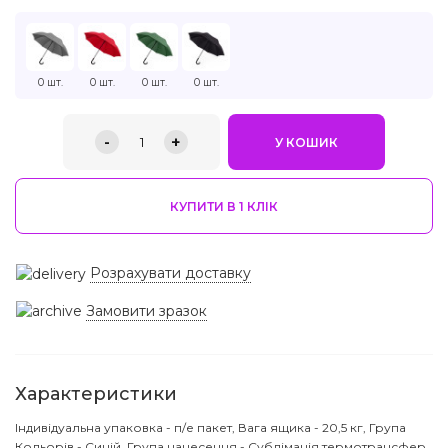
0 шт.
0 шт.
0 шт.
0 шт.
-
+
1
У КОШИК
КУПИТИ В 1 КЛIК
Розрахувати доставку
Замовити зразок
Характеристики
Індивідуальна упаковка - п/е пакет, Вага ящика - 20,5 кг, Група
Кольорів - Синій, Група нанесення - Сублімація,термотрансфер,