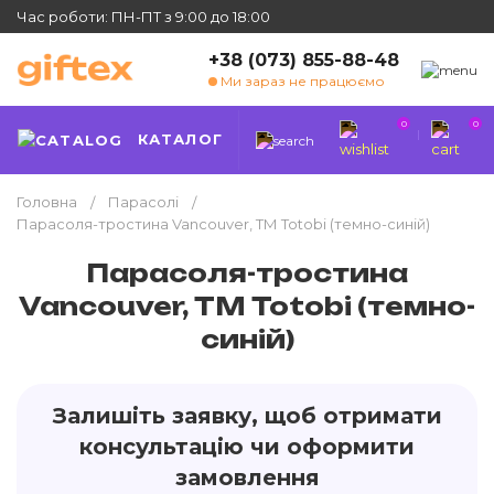
Час роботи: ПН-ПТ з 9:00 до 18:00
+38 (073) 855-88-48
Ми зараз не працюємо
0
0
КАТАЛОГ
Головна
Парасолі
Парасоля-тростина Vancouver, ТМ Totobi (темно-синій)
Парасоля-тростина
Vancouver, ТМ Totobi (темно-
синій)
Залишіть заявку, щоб отримати
консультацію чи оформити
замовлення