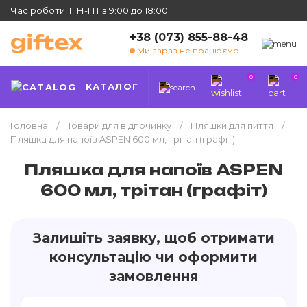
Час роботи: ПН-ПТ з 9:00 до 18:00
+38 (073) 855-88-48
Ми зараз не працюємо
0
0
КАТАЛОГ
Головна
Товари для відпочинку
Пляшки для пиття
Пляшка для напоїв ASPEN 600 мл, трітан (графіт)
Пляшка для напоїв ASPEN
600 мл, трітан (графіт)
Залишіть заявку, щоб отримати
консультацію чи оформити
замовлення