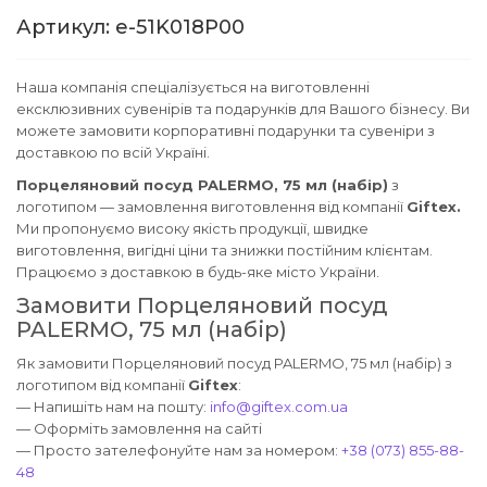
Артикул: e-51K018P00
Наша компанія спеціалізується на виготовленні
ексклюзивних сувенірів та подарунків для Вашого бізнесу. Ви
можете замовити корпоративні подарунки та сувеніри з
доставкою по всій Україні.
Порцеляновий посуд PALERMO, 75 мл (набір)
з
логотипом — замовлення виготовлення від компанії
Giftex.
Ми пропонуємо високу якість продукції, швидке
виготовлення, вигідні ціни та знижки постійним клієнтам.
Працюємо з доставкою в будь-яке місто України.
Замовити Порцеляновий посуд
PALERMO, 75 мл (набір)
Як замовити Порцеляновий посуд PALERMO, 75 мл (набір) з
логотипом від компанії
Giftex
:
— Напишіть нам на пошту:
info@giftex.com.ua
— Оформіть замовлення на сайті
— Просто зателефонуйте нам за номером:
+38 (073) 855-88-
48