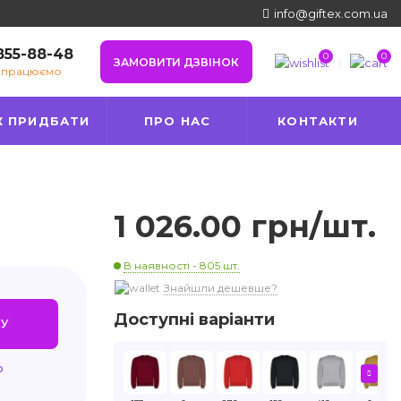
info@giftex.com.ua
 855-88-48
0
0
ЗАМОВИТИ ДЗВІНОК
е працюємо
К ПРИДБАТИ
ПРО НАС
КОНТАКТИ
1 026.00 грн/шт.
В наявності - 805 шт.
Знайшли дешевше?
Доступні варіанти
У
ю