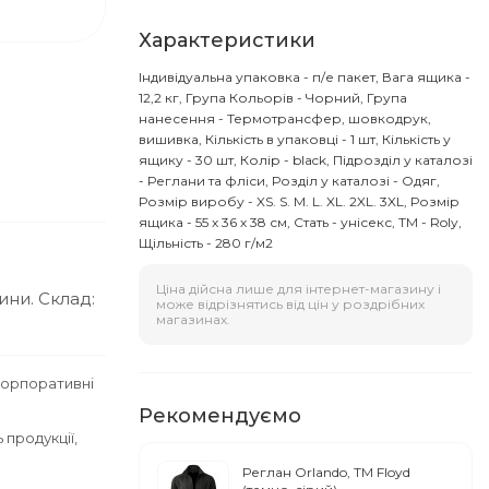
Характеристики
Індивідуальна упаковка - п/е пакет, Вага ящика -
12,2 кг, Група Кольорів - Чорний, Група
нанесення - Термотрансфер, шовкодрук,
вишивка, Кількість в упаковці - 1 шт, Кількість у
ящику - 30 шт, Колір - black, Підрозділ у каталозі
- Реглани та фліси, Розділ у каталозі - Одяг,
Розмір виробу - XS. S. M. L. XL. 2XL. 3XL, Розмір
ящика - 55 х 36 х 38 см, Стать - унісекс, ТМ - Roly,
Щільність - 280 г/м2
Ціна дійсна лише для інтернет-магазину і
ини. Склад:
може відрізнятись від цін у роздрібних
магазинах.
корпоративні
Рекомендуємо
продукції,
Реглан Orlando, TM Floyd