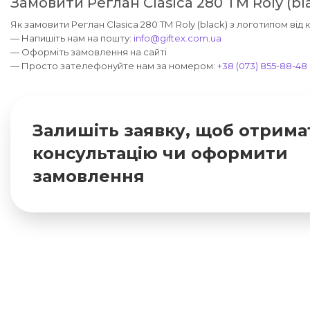
Замовити Реглан Clasica 280 ТМ Roly (bl
Як замовити Реглан Clasica 280 ТМ Roly (black) з логотипом від 
— Напишіть нам на пошту:
info@giftex.com.ua
— Оформіть замовлення на сайті
— Просто зателефонуйте нам за номером:
+38 (073) 855-88-48
Залишіть заявку, щоб отрима
консультацію чи оформити
замовлення