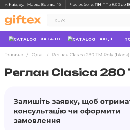
м. Київ, вул. Марка Вовчка, 16
Час роботи: ПН-ПТ з 9:00 до 1
КАТАЛОГ
АКЦІЇ
П
Головна
Одяг
Реглан Clasica 280 ТМ Roly (black)
Реглан Clasica 280 
Залишіть заявку, щоб отрима
консультацію чи оформити
замовлення