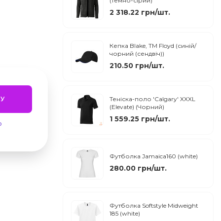
(темно-сірий)
2 318.22 грн/шт.
Кепка Blake, TM Floyd (синій/
чорний (сендвіч))
210.50 грн/шт.
У
Теніска-поло 'Calgary' XXXL
(Elevate) (Чорний)
1 559.25 грн/шт.
ю
Футболка Jamaica160 (white)
280.00 грн/шт.
Футболка Softstyle Midweight
185 (white)