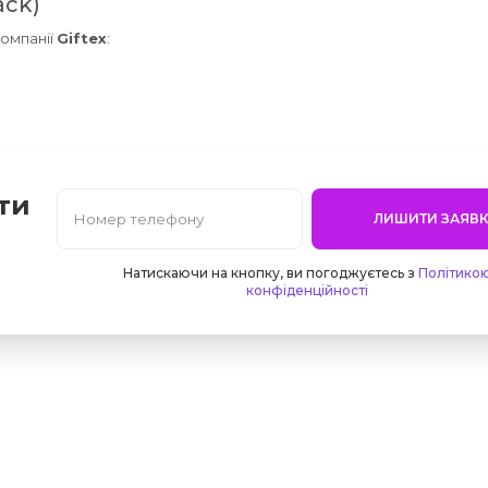
ack)
компанії
Giftex
:
ти
ЛИШИТИ ЗАЯВК
Натискаючи на кнопку, ви погоджуєтесь з
Політико
конфіденційності