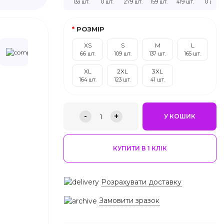
133 шт.
0 шт.
279 шт.
159 шт.
419 шт.
0 шт.
РОЗМІР
XS
S
M
L
66 шт.
109 шт.
137 шт.
165 шт.
XL
2XL
3XL
164 шт.
123 шт.
41 шт.
-
+
1
У КОШИК
КУПИТИ В 1 КЛIК
Розрахувати доставку
Замовити зразок