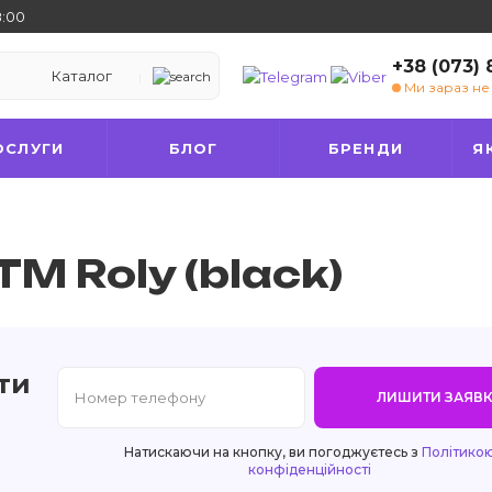
8:00
+38 (073)
Каталог
Ми зараз н
ОСЛУГИ
БЛОГ
БРЕНДИ
Я
ТМ Roly (black)
ти
ЛИШИТИ ЗАЯВК
Натискаючи на кнопку, ви погоджуєтесь з
Політико
конфіденційності