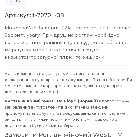
ОПИС
Артикул: t-7070L-08
Матеріал: 71% бавовна, 22% поліестер, 7% спандекс.
Зверніть увагу! При друці на реглані необхідно
нанести антиміграційну підложку, для запобігання
міграції кольору. Це не відноситься до
низькотемпературної плівки та вишивки.
Наша компанія спеціалізується на виготовленні
ексклюзивних сувенірів та подарунків для Вашого бізнесу. Ви
можете замовити корпоративні подарунки та сувеніри з
доставкою по всій Україні.
Реглан жіночий West, ТМ Floyd (чорний)
з логотипом —
замовлення виготовлення від компанії
Giftex.
Ми
пропонуємо високу якість продукції, швидке виготовлення,
вигідні ціни та знижки постійним клієнтам. Працюємо з
доставкою в будь-яке місто України.
Замовити Реглан жіночий West, ТМ