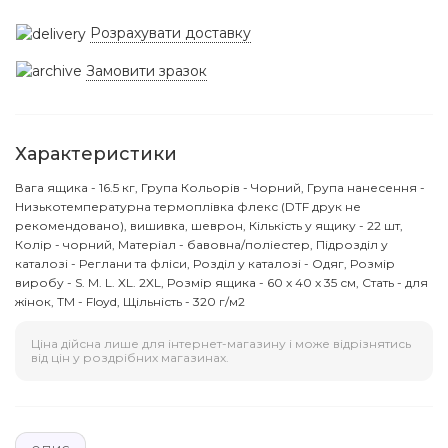
Розрахувати доставку
Замовити зразок
Характеристики
Вага ящика - 16.5 кг, Група Кольорів - Чорний, Група нанесення -
Низькотемпературна термоплівка флекс (DTF друк не
рекомендовано), вишивка, шеврон, Кількість у ящику - 22 шт,
Колір - чорний, Матеріал - бавовна/поліестер, Підрозділ у
каталозі - Реглани та фліси, Розділ у каталозі - Одяг, Розмір
виробу - S. M. L. XL. 2XL, Розмір ящика - 60 х 40 х 35 см, Стать - для
жінок, ТМ - Floyd, Щільність - 320 г/м2
Ціна дійсна лише для інтернет-магазину і може відрізнятись
від цін у роздрібних магазинах.