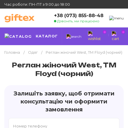
Час роботи: ПН-ПТ з 9:00 до 18:00
+38 (073) 855-88-48
Дзвоніть, ми працюємо
0
0
КАТАЛОГ
Головна
Одяг
Реглан жіночий West, ТМ Floyd (чорний)
Реглан жіночий West, ТМ
Floyd (чорний)
Залишіть заявку, щоб отримати
консультацію чи оформити
замовлення