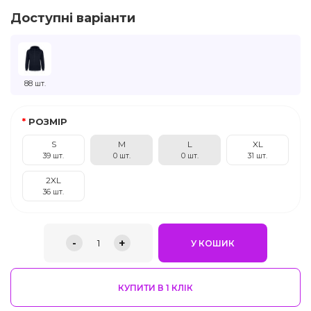
Доступні варіанти
88 шт.
РОЗМІР
S
M
L
XL
39 шт.
0 шт.
0 шт.
31 шт.
2XL
36 шт.
-
+
1
У КОШИК
КУПИТИ В 1 КЛIК