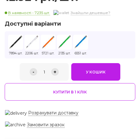
В наявності - 7235 шт.
Знайшли дешевше?
Доступні варіанти
7894 шт.
2206 шт.
5721 шт.
2135 шт.
6551 шт.
-
+
1
У КОШИК
КУПИТИ В 1 КЛIК
Розрахувати доставку
Замовити зразок