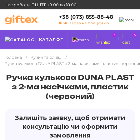
Час роботи: ПН-ПТ з 9:00 до 18:00
+38 (073) 855-88-48
Ми зараз не працюємо
0
0
КАТАЛОГ
Головна
Ручки та олівці
Ручка кулькова DUNA PLAST з 2-ма насічками, пластик (червони
Ручка кулькова DUNA PLAST
з 2-ма насічками, пластик
(червоний)
Залишіть заявку, щоб отримати
консультацію чи оформити
замовлення