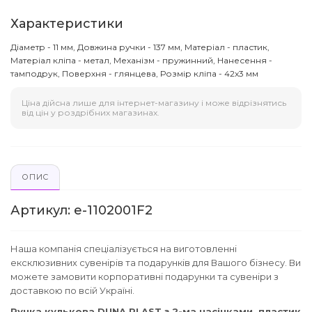
Характеристики
Діаметр - 11 мм, Довжина ручки - 137 мм, Матеріал - пластик,
Матеріал кліпа - метал, Механізм - пружинний, Нанесення -
тамподрук, Поверхня - глянцева, Розмір кліпа - 42x3 мм
Ціна дійсна лише для інтернет-магазину і може відрізнятись
від цін у роздрібних магазинах.
ОПИС
Артикул: e-1102001F2
Наша компанія спеціалізується на виготовленні
ексклюзивних сувенірів та подарунків для Вашого бізнесу. Ви
можете замовити корпоративні подарунки та сувеніри з
доставкою по всій Україні.
Ручка кулькова DUNA PLAST з 2-ма насічками, пластик