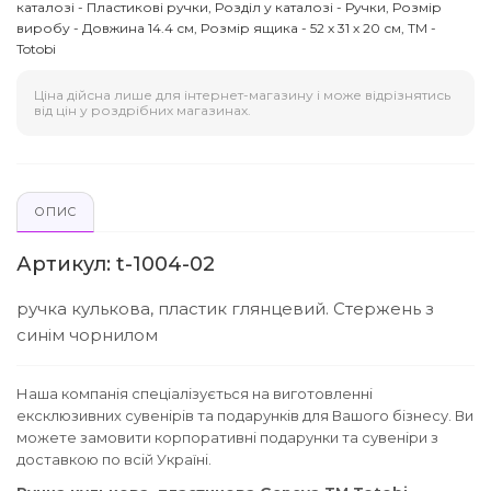
каталозі - Пластикові ручки, Розділ у каталозі - Ручки, Розмір
виробу - Довжина 14.4 см, Розмір ящика - 52 х 31 х 20 см, ТМ -
Totobi
Ціна дійсна лише для інтернет-магазину і може відрізнятись
від цін у роздрібних магазинах.
ОПИС
Артикул: t-1004-02
ручка кулькова, пластик глянцевий. Стержень з
синім чорнилом
Наша компанія спеціалізується на виготовленні
ексклюзивних сувенірів та подарунків для Вашого бізнесу. Ви
можете замовити корпоративні подарунки та сувеніри з
доставкою по всій Україні.