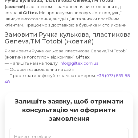
Ручка кулькова, пластикова Geneva,TM Totobi
(жовтий)
з логотипом — замовлення виготовлення від
компанії
Giftex.
Ми пропонуємо високу якість продукції,
швидке виготовлення, вигідні ціни та знижки постійним
клієнтам. Працюємо з доставкою в будь-яке місто України.
Замовити Ручка кулькова, пластикова
Geneva,TM Totobi (жовтий)
Як замовити Ручка кулькова, пластикова Geneva,TM Totobi
(жовтий) з логотипом від компанії
Giftex
:
— Напишіть нам на пошту:
info@giftex.com.ua
— Оформіть замовлення на сайті
— Просто зателефонуйте нам за номером:
+38 (073) 855-88-
48
Залишіть заявку, щоб отримати
консультацію чи оформити
замовлення