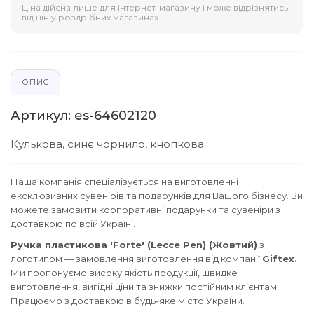
Ціна дійсна лише для інтернет-магазину і може відрізнятись
від цін у роздрібних магазинах.
ОПИС
Артикул: es-64602120
Кулькова, синє чорнило, кнопкова
Наша компанія спеціалізується на виготовленні
ексклюзивних сувенірів та подарунків для Вашого бізнесу. Ви
можете замовити корпоративні подарунки та сувеніри з
доставкою по всій Україні.
Ручка пластикова 'Forte' (Lecce Pen) (Жовтий)
з
логотипом — замовлення виготовлення від компанії
Giftex.
Ми пропонуємо високу якість продукції, швидке
виготовлення, вигідні ціни та знижки постійним клієнтам.
Працюємо з доставкою в будь-яке місто України.