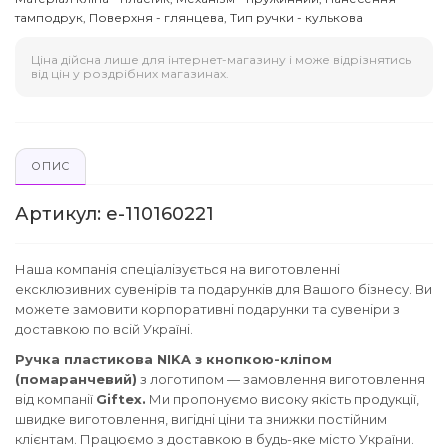
тамподрук, Поверхня - глянцева, Тип ручки - кулькова
Ціна дійсна лише для інтернет-магазину і може відрізнятись
від цін у роздрібних магазинах.
ОПИС
Артикул: e-110160221
Наша компанія спеціалізується на виготовленні
ексклюзивних сувенірів та подарунків для Вашого бізнесу. Ви
можете замовити корпоративні подарунки та сувеніри з
доставкою по всій Україні.
Ручка пластикова NIKA з кнопкою-кліпом
(помаранчевий)
з логотипом — замовлення виготовлення
від компанії
Giftex.
Ми пропонуємо високу якість продукції,
швидке виготовлення, вигідні ціни та знижки постійним
клієнтам. Працюємо з доставкою в будь-яке місто України.