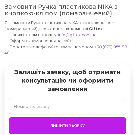
Замовити Ручка пластикова NIKA з
кнопкою-кліпом (помаранчевий)
Як замовити Ручка пластикова NIKA з кнопкою-кліпом
(помаранчевий) з логотипом від компанії
Giftex
:
— Напишіть нам на пошту:
info@giftex.com.ua
— Оформіть замовлення на сайті
— Просто зателефонуйте нам за номером:
+38 (073) 855-88-
48
Залишіть заявку, щоб отримати
консультацію чи оформити
замовлення
ЛИШИТИ ЗАЯВКУ