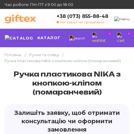
Час роботи: ПН-ПТ з 9:00 до 18:00
+38 (073) 855-88-48
Ми зараз не працюємо
0
0
КАТАЛОГ
Головна
Ручки та олівці
Ручка пластикова NIKA з кнопкою-кліпом (помаранчевий)
Ручка пластикова NIKA з
кнопкою-кліпом
(помаранчевий)
Залишіть заявку, щоб отримати
консультацію чи оформити
замовлення