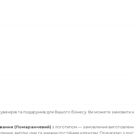
увенірів та подарунків для Вашого бізнесу. Ви можете замовити 
ювання (Помаранчевий)
з логотипом — замовлення виготовлення
ення, вигідні ціни та знижки постійним клієнтам. Працюємо з дос