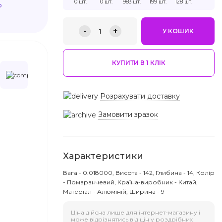
0 шт.
0 шт.
983 шт.
199 шт.
128 шт.
ю
-
+
1
У КОШИК
КУПИТИ В 1 КЛIК
Розрахувати доставку
Замовити зразок
Характеристики
Вага - 0.018000, Висота - 142, Глибина - 14, Колір
- Помаранчевий, Країна-виробник - Китай,
Матеріал - Алюміній, Ширина - 9
Ціна дійсна лише для інтернет-магазину і
може відрізнятись від цін у роздрібних