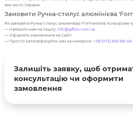
яке місто України.
Замовити Ручка-стилус алюмінієва 'Fo
Як замовити Ручка-стилус алюмінієва 'Formentera' кольорове 
— Напишіть нам на пошту:
info@giftex.com.ua
— Оформіть замовлення на сайті
— Просто зателефонуйте нам за номером:
+38 (073) 855-88-48
Залишіть заявку, щоб отрима
консультацію чи оформити
замовлення