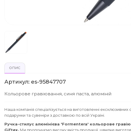
ОПИС
Артикул: es-95847707
Кольорове гравіювання, синя паста, алюміній
Наша компанія спеціалізується на виготовленні ексклюзивних с
подарунки та сувеніри з доставкою по всій Україні.
Ручка-стилус алюмінієва 'Formentera' кольорове граві
Giftex.
Ми пропонуємо високу якість продукції, швидке виготовл