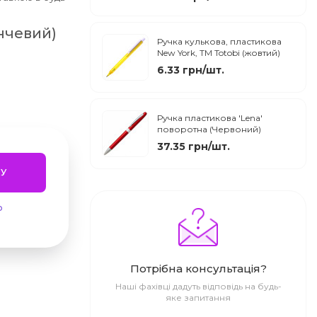
нчевий)
Ручка кулькова, пластикова
New York, ТМ Totobi (жовтий)
6.33 грн/шт.
Ручка пластикова 'Lena'
поворотна (Червоний)
37.35 грн/шт.
У
ю
Потрібна консультація?
Наші фахівці дадуть відповідь на будь-
яке запитання