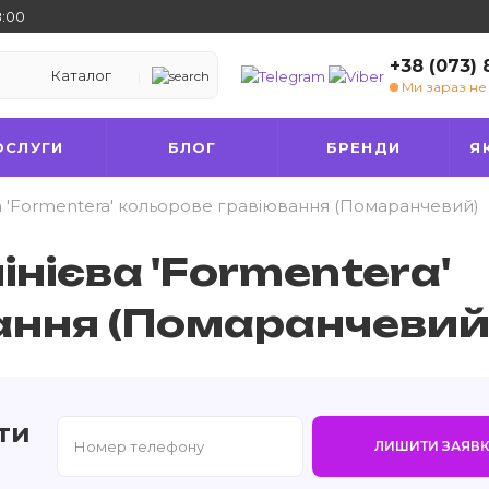
8:00
+38 (073)
Каталог
Ми зараз н
ОСЛУГИ
БЛОГ
БРЕНДИ
Я
а 'Formentera' кольорове гравіювання (Помаранчевий)
нієва 'Formentera'
ання (Помаранчевий
ти
ЛИШИТИ ЗАЯВК