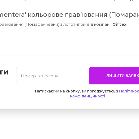
rmentera' кольорове гравіювання (Помара
гравіювання (Помаранчевий) з логотипом від компанії
Giftex
:
ти
ЛИШИТИ ЗАЯВК
Натискаючи на кнопку, ви погоджуєтесь з
Політико
конфіденційності