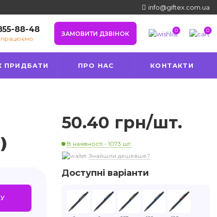
info@giftex.com.ua
 855-88-48
0
0
ЗАМОВИТИ ДЗВІНОК
е працюємо
К ПРИДБАТИ
ПРО НАС
КОНТАКТИ
50.40 грн/шт.
)
В наявності - 1073 шт.
Знайшли дешевше?
Доступні варіанти
У