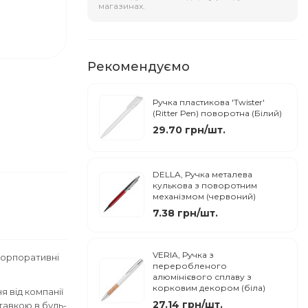
магазинах.
Рекомендуємо
Ручка пластикова 'Twister'
(Ritter Pen) поворотна (Білий)
29.70 грн/шт.
DELLA, Ручка металева
кулькова з поворотним
механізмом (червоний)
7.38 грн/шт.
VERIA, Ручка з
корпоративні
переробленого
алюмінієвого сплаву з
корковим декором (біла)
 від компанії
27.14 грн/шт.
тавкою в будь-