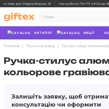
м. Київ, вул. Марка Вовчка, 16
Час роботи: ПН-ПТ з 9:00 до 1
КАТАЛОГ
АКЦІЇ
П
Головна
Ручки та олівці
Ручка-стилус алюмінієв
Ручка-стилус алюмі
кольорове гравіюв
Залишіть заявку, щоб отрима
консультацію чи оформити