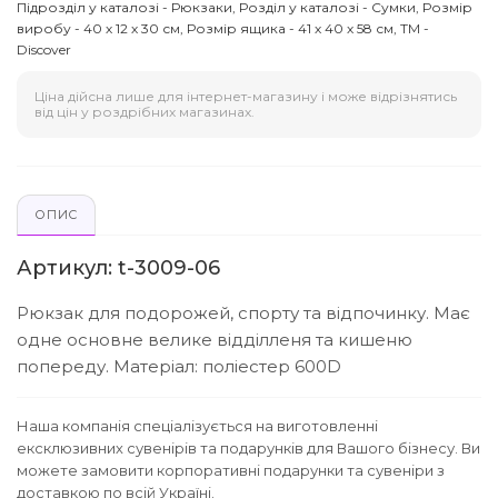
Підрозділ у каталозі - Рюкзаки, Розділ у каталозі - Сумки, Розмір
виробу - 40 х 12 х 30 см, Розмір ящика - 41 х 40 х 58 см, ТМ -
Discover
Ціна дійсна лише для інтернет-магазину і може відрізнятись
від цін у роздрібних магазинах.
ОПИС
Артикул: t-3009-06
Рюкзак для подорожей, спорту та відпочинку. Має
одне основне велике відділленя та кишеню
попереду. Матеріал: поліестер 600D
Наша компанія спеціалізується на виготовленні
ексклюзивних сувенірів та подарунків для Вашого бізнесу. Ви
можете замовити корпоративні подарунки та сувеніри з
доставкою по всій Україні.