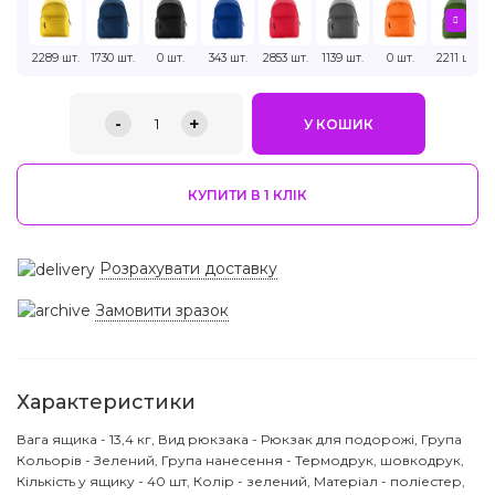
2289 шт.
1730 шт.
0 шт.
343 шт.
2853 шт.
1139 шт.
0 шт.
2211 шт.
-
+
1
У КОШИК
КУПИТИ В 1 КЛIК
Розрахувати доставку
Замовити зразок
Характеристики
Вага ящика - 13,4 кг, Вид рюкзака - Рюкзак для подорожі, Група
Кольорів - Зелений, Група нанесення - Термодрук, шовкодрук,
Кількість у ящику - 40 шт, Колір - зелений, Матеріал - поліестер,