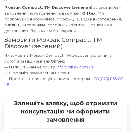
Рюкзак Compact, TM Discover (зелений)
з логотипом —
замовлення виготовлення від компанії
Giftex.
Ми
пропонуємо високу якість продукції, швидке виготовлення,
вигідні ціни та знижки постійним клієнтам. Працюємо з
доставкою в будь-яке місто України.
Замовити Рюкзак Compact, TM
Discover (зелений)
Як замовити Рюкзак Compact, TM Discover (зелений) з
логотипом від компанії
Giftex
:
— Напишіть нам на пошту:
info@giftex.com.ua
— Оформіть замовлення на сайті
— Просто зателефонуйте нам за номером:
+38 (073) 855-88-
48
Залишіть заявку, щоб отримати
консультацію чи оформити
замовлення