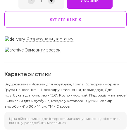
-
+
1
У КОШИК
КУПИТИ В 1 КЛIК
Розрахувати доставку
Замовити зразок
Характеристики
Вид рюкзака - Рюкзак для ноутбука, Група Кольорів - Чорний,
Група нанесення - Шовкодрук, тиснення, термодрук, Для
ноутбука з діагоналлю - 15,6", Колір - чорний, Підрозділ у каталозі
- Рюкзаки для ноутбуків, Розділ у каталозі - Сумки, Розмір
виробу - 41 х 30 х 14 см, ТМ - Discover
Ціна дійсна лише для інтернет-магазину і може відрізнятись
від цін у роздрібних магазинах.