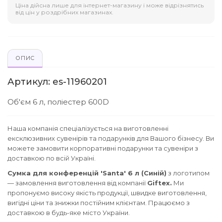
Ціна дійсна лише для інтернет-магазину і може відрізнятись
від цін у роздрібних магазинах.
ОПИС
Артикул: es-11960201
Об'єм 6 л, поліестер 600D
Наша компанія спеціалізується на виготовленні
ексклюзивних сувенірів та подарунків для Вашого бізнесу. Ви
можете замовити корпоративні подарунки та сувеніри з
доставкою по всій Україні.
Сумка для конференцій 'Santa' 6 л (Синій)
з логотипом
— замовлення виготовлення від компанії
Giftex.
Ми
пропонуємо високу якість продукції, швидке виготовлення,
вигідні ціни та знижки постійним клієнтам. Працюємо з
доставкою в будь-яке місто України.