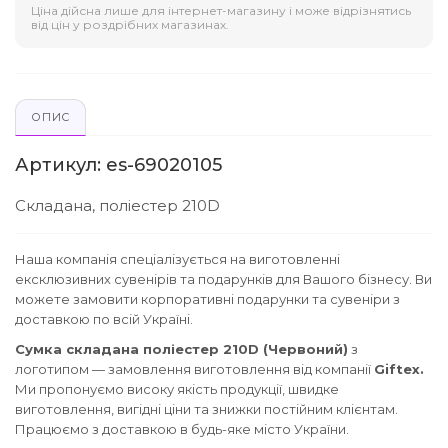
Ціна дійсна лише для інтернет-магазину і може відрізнятись
від цін у роздрібних магазинах.
ОПИС
Артикул: es-69020105
Складана, поліестер 210D
Наша компанія спеціалізується на виготовленні
ексклюзивних сувенірів та подарунків для Вашого бізнесу. Ви
можете замовити корпоративні подарунки та сувеніри з
доставкою по всій Україні.
Сумка складана поліестер 210D (Червоний)
з
логотипом — замовлення виготовлення від компанії
Giftex.
Ми пропонуємо високу якість продукції, швидке
виготовлення, вигідні ціни та знижки постійним клієнтам.
Працюємо з доставкою в будь-яке місто України.