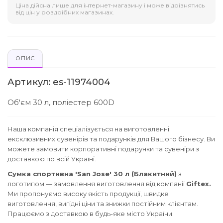
Ціна дійсна лише для інтернет-магазину і може відрізнятись
від цін у роздрібних магазинах.
ОПИС
Артикул: es-11974004
Об'єм 30 л, поліестер 600D
Наша компанія спеціалізується на виготовленні
ексклюзивних сувенірів та подарунків для Вашого бізнесу. Ви
можете замовити корпоративні подарунки та сувеніри з
доставкою по всій Україні.
Сумка спортивна 'San Jose' 30 л (Блакитний)
з
логотипом — замовлення виготовлення від компанії
Giftex.
Ми пропонуємо високу якість продукції, швидке
виготовлення, вигідні ціни та знижки постійним клієнтам.
Працюємо з доставкою в будь-яке місто України.