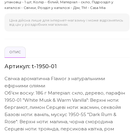
упаковці - 1 шт, Колір - білий, Матеріал - скло, Підрозділ у
каталозі - Свічки, Розділ у каталозі - Дім, ТМ - Casa Mia
Ціна дійсна лише для інтернет-магазину і може відрізнятись
від цін у роздрібних магазинах.
ОПИС
Артикул: t-1950-01
Свічка ароматична Flawor з натуральними
ефірними оліями
Об'єм воску: 186 г
Матеріал: скло, дерево, парафін
1950-01 "White Musk & Warm Vanilla":
Верхні ноти:
бергамот, лимон
Серцеві ноти: жасмин, секвойя
Базові ноти: ваніль, мускус
1950-55 "Dark Rum &
Rose":
Верхні ноти: малина, чорна смородина
Серцеві ноти: троянда, персикова квітка, ром