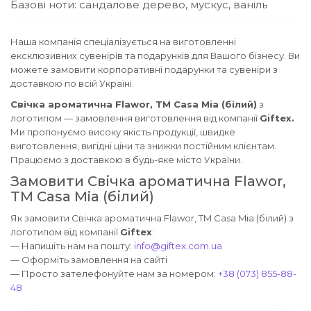
Базові ноти: сандалове дерево, мускус, ваніль
Наша компанія спеціалізується на виготовленні
ексклюзивних сувенірів та подарунків для Вашого бізнесу. Ви
можете замовити корпоративні подарунки та сувеніри з
доставкою по всій Україні.
Свічка ароматична Flawor, TM Casa Mia (білий)
з
логотипом — замовлення виготовлення від компанії
Giftex.
Ми пропонуємо високу якість продукції, швидке
виготовлення, вигідні ціни та знижки постійним клієнтам.
Працюємо з доставкою в будь-яке місто України.
Замовити Свічка ароматична Flawor,
TM Casa Mia (білий)
Як замовити Свічка ароматична Flawor, TM Casa Mia (білий) з
логотипом від компанії
Giftex
:
— Напишіть нам на пошту:
info@giftex.com.ua
— Оформіть замовлення на сайті
— Просто зателефонуйте нам за номером:
+38 (073) 855-88-
48