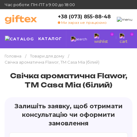
Час роботи: ПН-ПТ з 9:00 до 18:00
+38 (073) 855-88-48
Ми зараз не працюємо
0
0
КАТАЛОГ
Головна
Товари для дому
Свічка ароматична Flawor, TM Casa Mia (білий)
Свічка ароматична Flawor,
TM Casa Mia (білий)
Залишіть заявку, щоб отримати
консультацію чи оформити
замовлення