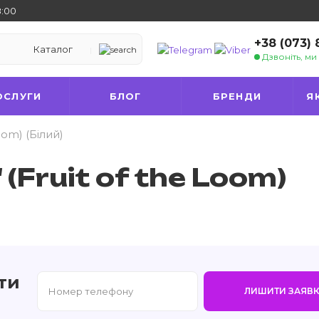
8:00
+38 (073)
Каталог
Дзвоніть, м
ОСЛУГИ
БЛОГ
БРЕНДИ
Я
oom) (Білий)
 (Fruit of the Loom)
ти
ЛИШИТИ ЗАЯВК