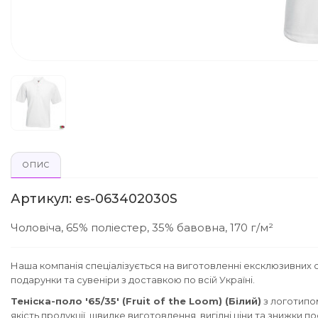
ОПИС
Артикул: es-063402030S
Чоловіча, 65% поліестер, 35% бавовна, 170 г/м²
Наша компанія спеціалізується на виготовленні ексклюзивних с
подарунки та сувеніри з доставкою по всій Україні.
Теніска-поло '65/35' (Fruit of the Loom) (Білий)
з логотипо
якість продукції, швидке виготовлення, вигідні ціни та знижки 