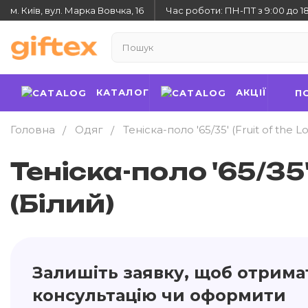
м. Київ, вул. Марка Вовчка, 16
Час роботи: ПН-ПТ з 9:00 до 1
КАТАЛОГ
АКЦІЇ
П
Головна
Одяг
Теніска-поло '65/35' (Fruit of the L
Теніска-поло '65/35'
(Білий)
Залишіть заявку, щоб отрима
консультацію чи оформити