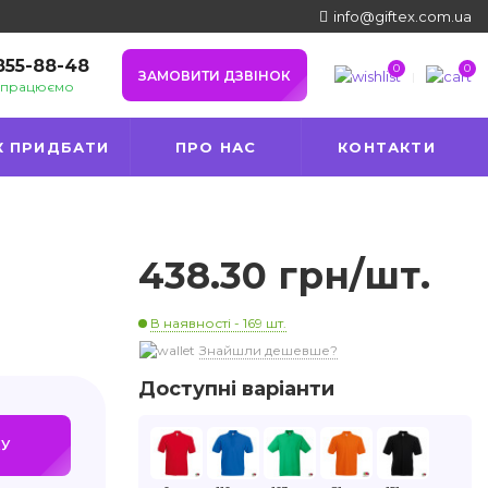
info@giftex.com.ua
 855-88-48
0
0
ЗАМОВИТИ ДЗВІНОК
и працюємо
К ПРИДБАТИ
ПРО НАС
КОНТАКТИ
438.30 грн/шт.
В наявності - 169 шт.
Знайшли дешевше?
Доступні варіанти
У