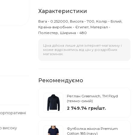
Характеристики
Вага - 0.252000, Висота - 700, Колір - Білий,
Країна-виробник - Єгипет, Матеріал -
Поліестер, Ширина - 480
Ціна дійсна лише для інтернет-магазину і
може відрізнятись від цін у роздрібних
магазинах.
Рекомендуємо
Реглан Greenwich, ТМ Floyd
(темно-синій)
2 749.74 грн/шт.
корпоративні
 високу
Футболка жіноча Premium
Cotton 185 (navy)
.