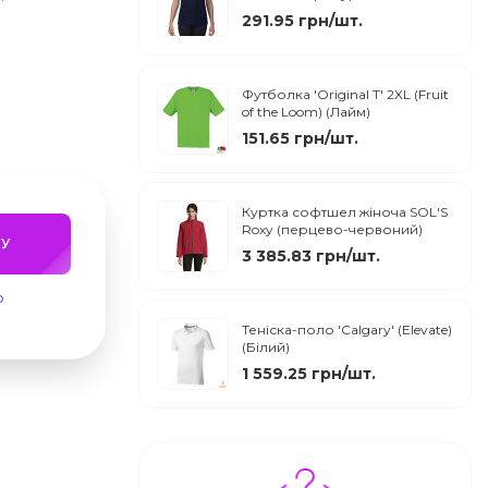
291.95 грн/шт.
Футболка 'Original T' 2XL (Fruit
of the Loom) (Лайм)
151.65 грн/шт.
Куртка софтшел жіноча SOL'S
Roxy (перцево-червоний)
У
3 385.83 грн/шт.
ю
Теніска-поло 'Calgary' (Elevate)
(Білий)
1 559.25 грн/шт.