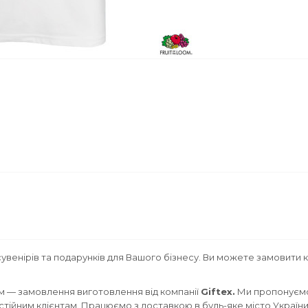
увенірів та подарунків для Вашого бізнесу. Ви можете замовити 
м — замовлення виготовлення від компанії
Giftex.
Ми пропонуємо
постійним клієнтам. Працюємо з доставкою в будь-яке місто України