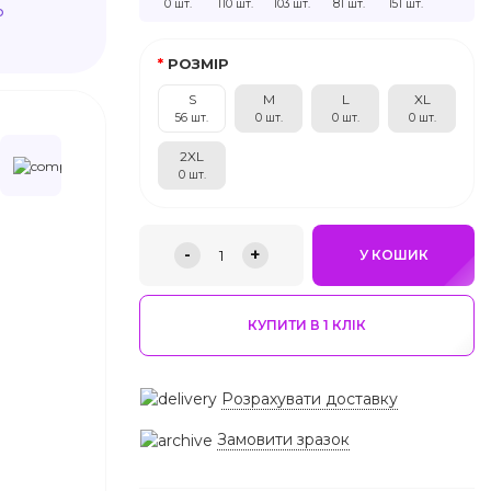
0 шт.
110 шт.
103 шт.
81 шт.
151 шт.
ю
РОЗМІР
S
M
L
XL
56 шт.
0 шт.
0 шт.
0 шт.
2XL
0 шт.
-
+
1
У КОШИК
КУПИТИ В 1 КЛIК
Розрахувати доставку
Замовити зразок