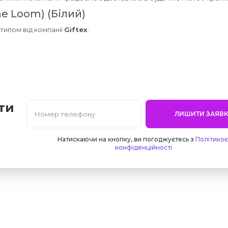
he Loom) (Білий)
готипом від компанії
Giftex
:
ти
ЛИШИТИ ЗАЯВК
Натискаючи на кнопку, ви погоджуєтесь з
Політико
конфіденційності