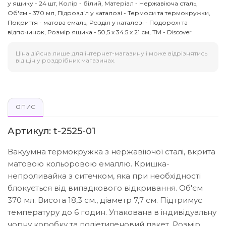
у ящику - 24 шт, Колір - білий, Матеріал - Нержавіюча сталь,
Об'єм - 370 мл, Підрозділ у каталозі - Термоси та термокружки,
Покриття - матова емаль, Розділ у каталозі - Подорож та
відпочинок, Розмір ящика - 50,5 х 34.5 х 21 см, ТМ - Discover
Ціна дійсна лише для інтернет-магазину і може відрізнятись
від цін у роздрібних магазинах.
ОПИС
Артикул: t-2525-01
Вакуумна термокружка з нержавіючої сталі, вкрита
матовою кольоровою емаллю. Кришка-
непроливайка з ситечком, яка при необхідності
блокується від випадкового відкривання. Об'єм
370 мл. Висота 18,3 см., діаметр 7,7 см. Підтримує
температуру до 6 годин. Упакована в індивідуальну
чорну коробку та поліетиленовий пакет. Розмір