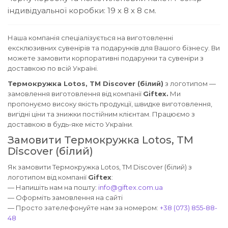
індивідуальної коробки: 19 х 8 х 8 см.
Наша компанія спеціалізується на виготовленні
ексклюзивних сувенірів та подарунків для Вашого бізнесу. Ви
можете замовити корпоративні подарунки та сувеніри з
доставкою по всій Україні.
Термокружка Lotos, TM Discover (білий)
з логотипом —
замовлення виготовлення від компанії
Giftex.
Ми
пропонуємо високу якість продукції, швидке виготовлення,
вигідні ціни та знижки постійним клієнтам. Працюємо з
доставкою в будь-яке місто України.
Замовити Термокружка Lotos, TM
Discover (білий)
Як замовити Термокружка Lotos, TM Discover (білий) з
логотипом від компанії
Giftex
:
— Напишіть нам на пошту:
info@giftex.com.ua
— Оформіть замовлення на сайті
— Просто зателефонуйте нам за номером:
+38 (073) 855-88-
48