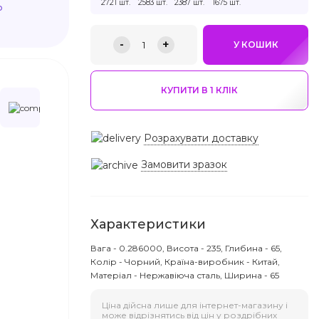
2721 шт.
2583 шт.
2387 шт.
1675 шт.
ю
-
+
1
У КОШИК
КУПИТИ В 1 КЛIК
Розрахувати доставку
Замовити зразок
Характеристики
Вага - 0.286000, Висота - 235, Глибина - 65,
Колір - Чорний, Країна-виробник - Китай,
Матеріал - Нержавіюча сталь, Ширина - 65
Ціна дійсна лише для інтернет-магазину і
може відрізнятись від цін у роздрібних