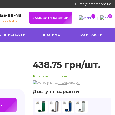
info@giftex.com.ua
 855-88-48
0
0
ЗАМОВИТИ ДЗВІНОК
е працюємо
К ПРИДБАТИ
ПРО НАС
КОНТАКТИ
438.75 грн/шт.
В наявності - 1107 шт.
Знайшли дешевше?
Доступні варіанти
У