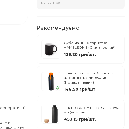
магазинах.
Рекомендуємо
Сублімаційне горнятко
HAMELEON 340 мл (чорний)
139.20 грн/шт.
Пляшка з переробленого
алюмінію 'Katrin' 650 мл
(Помаранчевий)
148.50 грн/шт.
корпоративні
Пляшка алюмінієва 'Queta' 550
мл (Чорний)
453.15 грн/шт.
x.
Ми
дь-яке місто