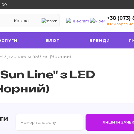
8:00
+38 (073)
Каталог
Ми зараз н
ОСЛУГИ
БЛОГ
БРЕНДИ
Я
 LED дисплеєм 450 мл (Чорний)
Sun Line" з LED
Чорний)
ти
ЛИШИТИ ЗАЯВК