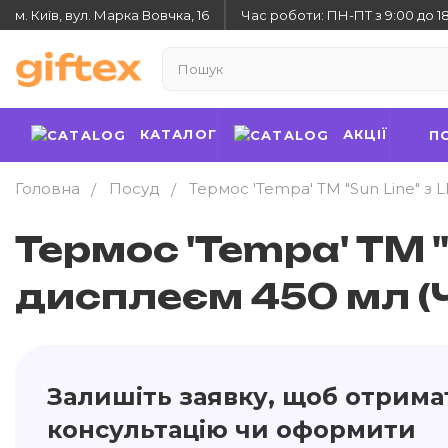
м. Київ, вул. Марка Вовчка, 16
Час роботи: ПН-ПТ з 9:00 до 1
КАТАЛОГ
АКЦІЇ
П
Головна
Посуд
Термос 'Tempa' ТМ "Sun Line" з
Термос 'Tempa' ТМ "
дисплеєм 450 мл (
Залишіть заявку, щоб отрима
консультацію чи оформити