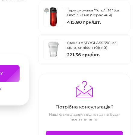
Термокружка 'Yuno' ТМ "Sun
Line" 350 мл (Червоний)
415.80 грн/шт.
Стакан ASTOGLASS 350 мл,
скло, силікон (білий)
221.36 грн/шт.
У
ю
Потрібна консультація?
Наші фахівці дадуть відповідь на будь-
яке запитання