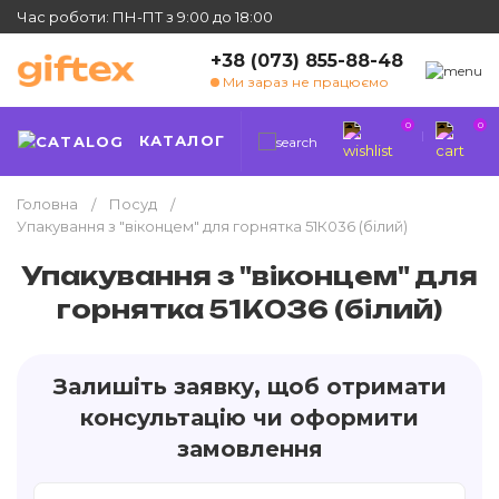
Час роботи: ПН-ПТ з 9:00 до 18:00
+38 (073) 855-88-48
Ми зараз не працюємо
0
0
КАТАЛОГ
Головна
Посуд
Упакування з "віконцем" для горнятка 51К036 (білий)
Упакування з "віконцем" для
горнятка 51К036 (білий)
Залишіть заявку, щоб отримати
консультацію чи оформити
замовлення