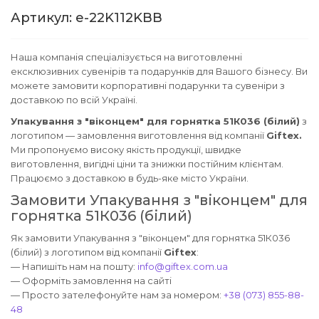
Артикул: e-22K112KBB
Наша компанія спеціалізується на виготовленні
ексклюзивних сувенірів та подарунків для Вашого бізнесу. Ви
можете замовити корпоративні подарунки та сувеніри з
доставкою по всій Україні.
Упакування з "віконцем" для горнятка 51К036 (білий)
з
логотипом — замовлення виготовлення від компанії
Giftex.
Ми пропонуємо високу якість продукції, швидке
виготовлення, вигідні ціни та знижки постійним клієнтам.
Працюємо з доставкою в будь-яке місто України.
Замовити Упакування з "віконцем" для
горнятка 51К036 (білий)
Як замовити Упакування з "віконцем" для горнятка 51К036
(білий) з логотипом від компанії
Giftex
:
— Напишіть нам на пошту:
info@giftex.com.ua
— Оформіть замовлення на сайті
— Просто зателефонуйте нам за номером:
+38 (073) 855-88-
48