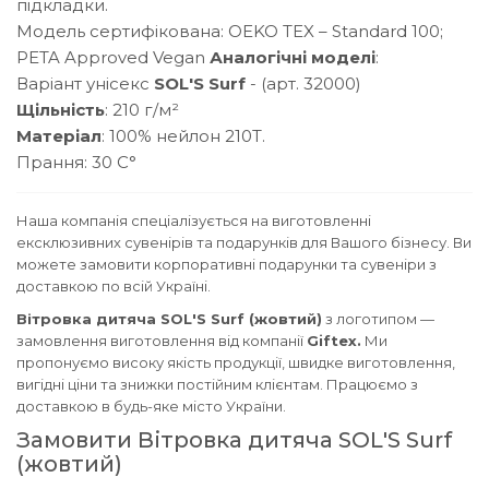
підкладки.
Модель сертифікована: OEKO TEX – Standard 100;
PETA Approved Vegan
Аналогічні моделі
:
Варіант унісекс
SOL'S Surf
- (арт. 32000)
Щільність
: 210 г/м²
Матеріал
: 100% нейлон 210Т.
Прання: 30 С°
Наша компанія спеціалізується на виготовленні
ексклюзивних сувенірів та подарунків для Вашого бізнесу. Ви
можете замовити корпоративні подарунки та сувеніри з
доставкою по всій Україні.
Вітровка дитяча SOL'S Surf (жовтий)
з логотипом —
замовлення виготовлення від компанії
Giftex.
Ми
пропонуємо високу якість продукції, швидке виготовлення,
вигідні ціни та знижки постійним клієнтам. Працюємо з
доставкою в будь-яке місто України.
Замовити Вітровка дитяча SOL'S Surf
(жовтий)