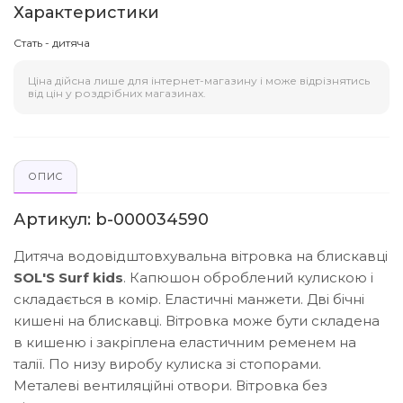
Характеристики
Стать - дитяча
Ціна дійсна лише для інтернет-магазину і може відрізнятись
від цін у роздрібних магазинах.
ОПИС
Артикул: b-000034590
Дитяча водовідштовхувальна вітровка на блискавці
SOL'S Surf kids
. Капюшон оброблений кулискою і
складається в комір. Еластичні манжети. Дві бічні
кишені на блискавці. Вітровка може бути складена
в кишеню і закріплена еластичним ременем на
талії. По низу виробу кулиска зі стопорами.
Металеві вентиляційні отвори. Вітровка без