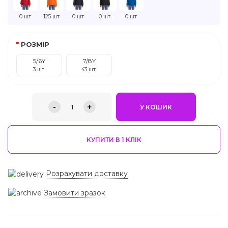
0 шт.
125 шт.
0 шт.
0 шт.
0 шт.
РОЗМІР
5/6Y
7/8Y
3 шт.
43 шт.
-
+
1
У КОШИК
КУПИТИ В 1 КЛIК
Розрахувати доставку
Замовити зразок