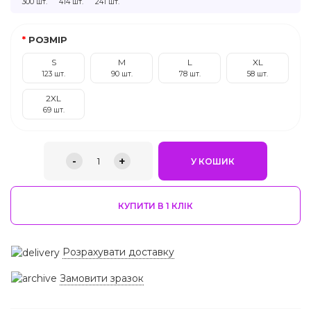
300 шт.
414 шт.
241 шт.
РОЗМІР
S
M
L
XL
123 шт.
90 шт.
78 шт.
58 шт.
2XL
69 шт.
-
+
1
У КОШИК
КУПИТИ В 1 КЛIК
Розрахувати доставку
Замовити зразок