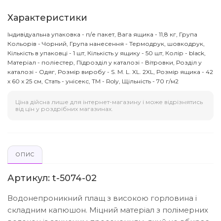
Характеристики
Індивідуальна упаковка - п/е пакет, Вага ящика - 11,8 кг, Група
Кольорів - Чорний, Група нанесення - Термодрук, шовкодрук,
Кількість в упаковці - 1 шт, Кількість у ящику - 50 шт, Колір - black,
Матеріал - поліестер, Підрозділ у каталозі - Вітровки, Розділ у
каталозі - Одяг, Розмір виробу - S. M. L. XL. 2XL, Розмір ящика - 42
х 60 х 25 см, Стать - унісекс, ТМ - Roly, Щільність - 70 г/м2
Ціна дійсна лише для інтернет-магазину і може відрізнятись
від цін у роздрібних магазинах.
ОПИС
Артикул: t-5074-02
Водонепроникний плащ з високою горловина і
складним капюшон. Міцний матеріал з полімерних