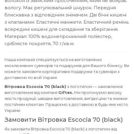
волокон із захисним просоченням, який не вбирає
вологу. Має регулювальний шнурок. Передня
блискавка з відповідним знімачем. Дві бічні кишені
з клапанами. Еластичні манжети. Еластичний ремінь
всередині кишені для складання та зберігання.
Матеріал: 100% водонепроникний поліестер,
сріблясте покриття, 70 г/кв.м.
Наша компанія спеціалізується на виготовленні
ексклюзивних сувенірів та подарунків для Вашого бізнесу. Ви
можете замовити корпоративні подарунки та сувеніри з
доставкою по всій Україні.
Вітровка Escocia 70 (black)
з логотипом — замовлення
виготовлення від компанії
Giftex.
Ми пропонуємо високу
якість продукції, швидке виготовлення, вигідні ціни та знижки
постійним клієнтам. Працюємо з доставкою в будь-яке місто
України.
Замовити Вітровка Escocia 70 (black)
Як замовити Вітровка Escocia 70 (black) з логотипом від