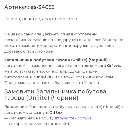
Артикул: es-34055
Газова, пластик, асорті кольорів
Наша компанія спеціалізується на виготовленні
ексклюзивних сувенірів та подарунків для Вашого бізнесу. Ви
можете замовити корпоративні подарунки та сувеніри з
доставкою по всій Україні.
Запальничка побутова газова (Unilite) (Чорний)
з
логотипом — замовлення виготовлення від компанії
Giftex.
Ми пропонуємо високу якість продукції, швидке
виготовлення, вигідні ціни та знижки постійним клієнтам.
Працюємо з доставкою в будь-яке місто України.
Замовити Запальничка побутова
газова (Unilite) (Чорний)
Як замовити Запальничка побутова газова (Unilite) (Чорний) з
логотипом від компанії
Giftex
:
— Напишіть нам на пошту:
info@giftex.com.ua
— Оформіть замовлення на сайті