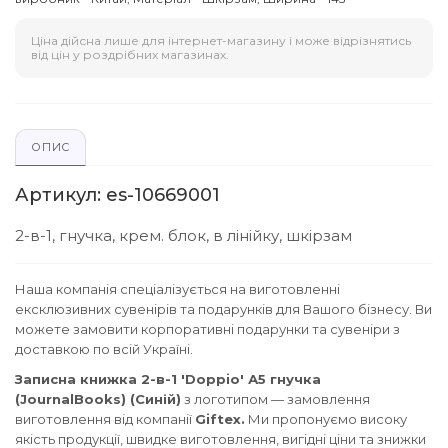
Ціна дійсна лише для інтернет-магазину і може відрізнятись
від цін у роздрібних магазинах.
ОПИС
Артикул: es-10669001
2-в-1, гнучка, крем. блок, в лінійку, шкірзам
Наша компанія спеціалізується на виготовленні
ексклюзивних сувенірів та подарунків для Вашого бізнесу. Ви
можете замовити корпоративні подарунки та сувеніри з
доставкою по всій Україні.
Записна книжка 2-в-1 'Doppio' А5 гнучка
(JournalBooks) (Синій)
з логотипом — замовлення
виготовлення від компанії
Giftex.
Ми пропонуємо високу
якість продукції, швидке виготовлення, вигідні ціни та знижки