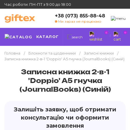
Час роботи: ПН-ПТ з 9:00 до 18:00
+38 (073) 855-88-48
Ми зараз не працюємо
0
0
КАТАЛОГ
Головна
Блокноти та щоденники
Записні книжки
Записна книжка 2-в-1 'Doppio' А5 гнучка (JournalBooks) (Синій)
Записна книжка 2-в-1
'Doppio' А5 гнучка
(JournalBooks) (Синій)
Залишіть заявку, щоб отримати
консультацію чи оформити
замовлення